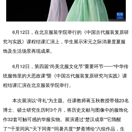
学术中国
乡村振兴
银龄
溯源中国
城市
旅游
能源
会展
6月12日，在北京服装学院举行的《中国古代服装复原研
彩票
娱乐
时尚
悦读
究与实践》课程结课汇演上，学生展示宋元之际消暑度夏服
公益
一带一路
亚太网
上市公司
饰及生活场景再现成果。
文化产业
6月12日，第四届“尚美北服文化节”重要环节——“中华传
统服饰里的大思政课”暨《中国古代服装复原研究与实践》课
地方频道
程结课汇演在北京服装学院举行。
北京
天津
河北
山西
本次展演以“寻礼”为主题。任课教师蒋玉秋教授带领23名
辽宁
吉林
上海
江苏
博士、硕士研究生历时3个月，将历史文献与图像中的服饰化
作32套可触可感的华服实物。展演通过“楚汉成章”“它隋醒
浙江
安徽
福建
江西
了”“千里同风”“天下同青”“同暑共度”“梦斋博绘”六组作品，生