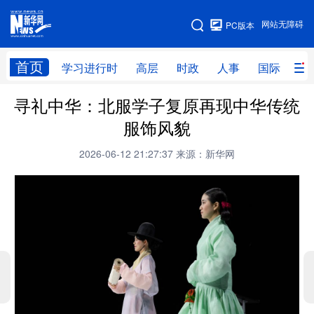
手机版
网站无障碍
PC版本
网站地图
首页
学习进行时
高层
时政
人事
国际
财
寻礼中华：北服学子复原再现中华传统
学习进行时
高层
时政
人事
服饰风貌
国际
财经
网评
港澳
2026-06-12 21:27:37
来源：新华网
台湾
思客智库
全球连线
教育
科技
科创
量子
体育
文化
书画
健康
军事
访谈
视频
图片
政务
法律
中央文件
金融
汽车
食品
人居
信息化
数字经济