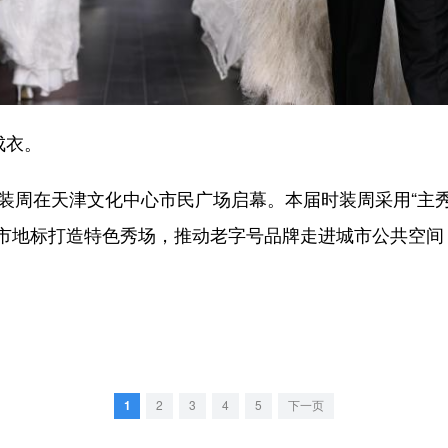
成衣。
时装周在天津文化中心市民广场启幕。本届时装周采用“主秀
市地标打造特色秀场，推动老字号品牌走进城市公共空间
1
2
3
4
5
下一页