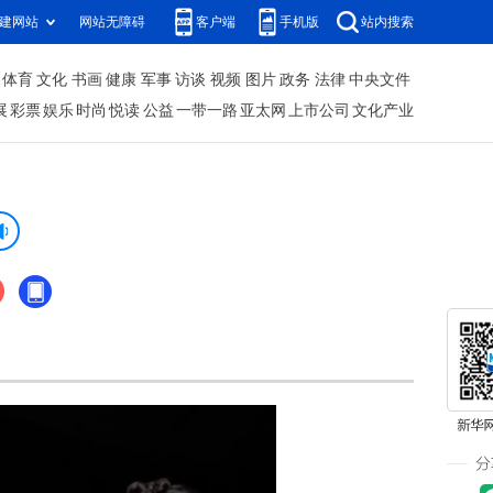
建网站
网站无障碍
客户端
手机版
站内搜索
体育
文化
书画
健康
军事
访谈
视频
图片
政务
法律
中央文件
展
彩票
娱乐
时尚
悦读
公益
一带一路
亚太网
上市公司
文化产业