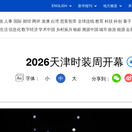
ENGLISH
新华报刊
地方频道
承
政
人事
国际
财经
网评
港澳
台湾
思客智库
全球连线
教育
科技
科创
量子
生活
信息化
数字经济
学术中国
乡村振兴
银龄
溯源中国
城市
旅游
能源
会
2026天津时装周开幕
字体：
小
中
大
分享到：