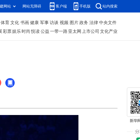
建网站
网站无障碍
客户端
手机版
站内搜索
体育
文化
书画
健康
军事
访谈
视频
图片
政务
法律
中央文件
展
彩票
娱乐
时尚
悦读
公益
一带一路
亚太网
上市公司
文化产业