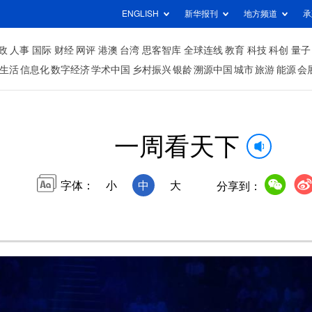
ENGLISH
新华报刊
地方频道
承
政
人事
国际
财经
网评
港澳
台湾
思客智库
全球连线
教育
科技
科创
量子
生活
信息化
数字经济
学术中国
乡村振兴
银龄
溯源中国
城市
旅游
能源
会
一周看天下
字体：
小
中
大
分享到：