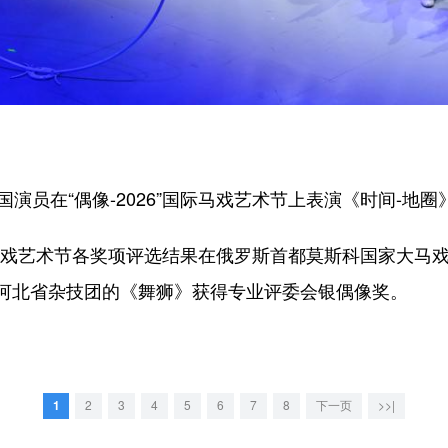
员在“偶像-2026”国际马戏艺术节上表演《时间-地圈
际马戏艺术节各奖项评选结果在俄罗斯首都莫斯科国家大马
河北省杂技团的《舞狮》获得专业评委会银偶像奖。
1
2
3
4
5
6
7
8
下一页
>>|