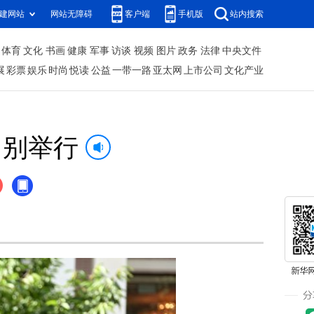
建网站
网站无障碍
客户端
手机版
站内搜索
体育
文化
书画
健康
军事
访谈
视频
图片
政务
法律
中央文件
展
彩票
娱乐
时尚
悦读
公益
一带一路
亚太网
上市公司
文化产业
尚别举行