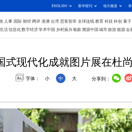
ENGLISH
新华报刊
地方频道
承
政
人事
国际
财经
网评
港澳
台湾
思客智库
全球连线
教育
科技
科创
量子
生活
信息化
数字经济
学术中国
乡村振兴
银龄
溯源中国
城市
旅游
能源
会
国式现代化成就图片展在杜
字体：
小
中
大
分享到：