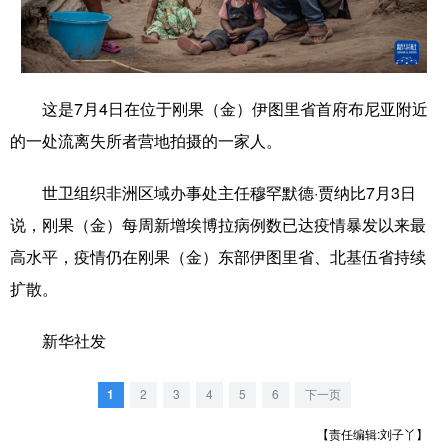
学术中国
乡村振兴
银龄
溯源中国
城市
旅游
能源
会展
这是7月4日在位于刚果（金）伊图里省首府布尼亚附近
彩票
娱乐
时尚
悦读
的一处流离失所者营地拍摄的一家人。
公益
一带一路
亚太网
上市公司
世卫组织非洲区域办事处主任穆罕默德·贾纳比7月3日
文化产业
说，刚果（金）每周新增埃博拉病例数已达疫情暴发以来最
高水平，疫情仍在刚果（金）东部伊图里省、北基伍省持续
地方频道
扩散。
北京
天津
河北
山西
新华社发
辽宁
吉林
上海
江苏
1
2
3
4
5
6
下一页
浙江
安徽
福建
江西
【责任编辑:刘子丫】