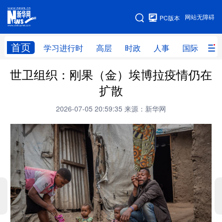
手机版
网站无障碍
PC版本
网站地图
首页
学习进行时
高层
时政
人事
国际
财
世卫组织：刚果（金）埃博拉疫情仍在
学习进行时
高层
时政
人事
扩散
国际
财经
网评
港澳
2026-07-05 20:59:35
来源：新华网
台湾
思客智库
全球连线
教育
科技
科创
量子
体育
文化
书画
健康
军事
访谈
视频
图片
政务
法律
中央文件
金融
汽车
食品
人居
信息化
数字经济