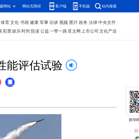
建网站
网站无障碍
客户端
手机版
站内搜索
体育
文化
书画
健康
军事
访谈
视频
图片
政务
法律
中央文件
展
彩票
娱乐
时尚
悦读
公益
一带一路
亚太网
上市公司
文化产业
性能评估试验