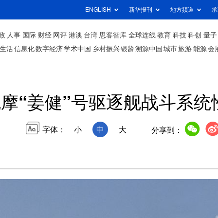
ENGLISH
新华报刊
地方频道
承
政
人事
国际
财经
网评
港澳
台湾
思客智库
全球连线
教育
科技
科创
量子
生活
信息化
数字经济
学术中国
乡村振兴
银龄
溯源中国
城市
旅游
能源
会
摩“姜健”号驱逐舰战斗系统
字体：
小
中
大
分享到：