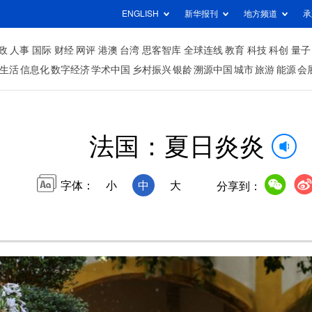
ENGLISH
新华报刊
地方频道
承
政
人事
国际
财经
网评
港澳
台湾
思客智库
全球连线
教育
科技
科创
量子
生活
信息化
数字经济
学术中国
乡村振兴
银龄
溯源中国
城市
旅游
能源
会
法国：夏日炎炎
字体：
小
中
大
分享到：