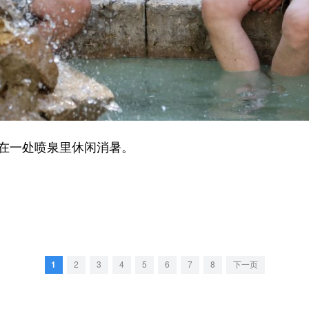
在一处喷泉里休闲消暑。
。
1
2
3
4
5
6
7
8
下一页