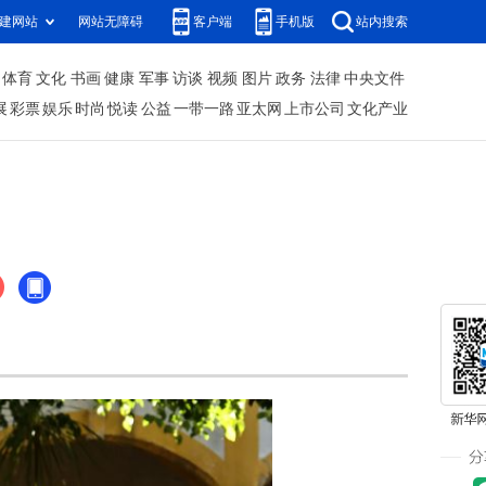
建网站
网站无障碍
客户端
手机版
站内搜索
体育
文化
书画
健康
军事
访谈
视频
图片
政务
法律
中央文件
展
彩票
娱乐
时尚
悦读
公益
一带一路
亚太网
上市公司
文化产业