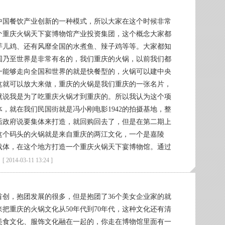
中国餐饮产业创新的一种模式，所以大家在这个时候非常
个重庆火锅天下宴博物馆产业投资集团，这个概念大家都
芋儿鸡、还有风靡全国的水煮鱼、辣子鸡等等。大家都知
国乃至世界是非常有名的，我们重庆的火锅，以前我们都
一能够走向全国和世界的就是快餐型的，火锅可以建中央
这就可以放大来做，重庆的火锅是我们重庆的一张名片，
就说我是为了吃重庆火锅才到重庆的。所以我认为这个项
，就在我们民国街就是冯小刚电影1942的拍摄基地，整
后政府说要集体来打造，就回购回去了，但是在第二期上
这个码头的火锅就是来自重庆的两江文化，一个是嘉陵
载体，在这个地方打造一个重庆火锅天下宴博物馆。通过
。
[ 2014-03-11 13:24 ]
创，抱团发展的很多，但是抱团了36个美女企业家的就
把重庆的火锅文化从50年代到70年代，这种文化还有清
美食文化、服饰文化融在一起的，你走在博物馆里面有一