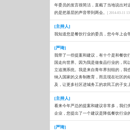
年委员的发言很简洁，直截了当地说出对
的是把基层的声音带到两会。
[ 2014-03-11 13
[主持人]
我知道您是餐饮行业的委员，您今年上会
[严琦]
我带了一些提案和建议，有十个是和餐饮
国走向世界。因为我是做食品行业的，民
立追溯系统。我是来自青年界别组的，我
纳入国家的义务制教育，而且现在社区的
及，让更多社区进城务工的农民工的子女
[主持人]
看来今年严总的提案和建议非常多，我们
企业，您提出了一个建议是降低餐饮行业
[严琦]