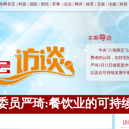
华网首页
|
时政
|
国际
|
财经
|
军事
|
法治
|
网评
|
体育
|
文娱
|
传媒
|
科技
中央"八项规定
费者的认同，在转型
严琦3月11日做客新
以及在可持续发展中
委员严琦:餐饮业的可持