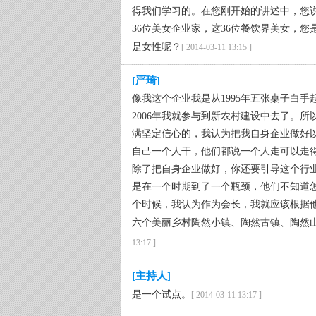
得我们学习的。在您刚开始的讲述中，您
36位美女企业家，这36位餐饮界美女，
是女性呢？
[ 2014-03-11 13:15 ]
[严琦]
像我这个企业我是从1995年五张桌子白
2006年我就参与到新农村建设中去了。
满坚定信心的，我认为把我自身企业做好
自己一个人干，他们都说一个人走可以走
除了把自身企业做好，你还要引导这个行
是在一个时期到了一个瓶颈，他们不知道
个时候，我认为作为会长，我就应该根据
六个美丽乡村陶然小镇、陶然古镇、陶然
13:17 ]
[主持人]
是一个试点。
[ 2014-03-11 13:17 ]