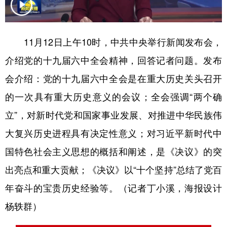
学术中国
乡村振兴
银龄
溯源中国
11月12日上午10时，中共中央举行新闻发布会，
城市
旅游
能源
会展
介绍党的十九届六中全会精神，回答记者问题。发布
彩票
娱乐
时尚
悦读
会介绍：党的十九届六中全会是在重大历史关头召开
公益
一带一路
亚太网
上市公司
的一次具有重大历史意义的会议；全会强调“两个确
文化产业
立”，对新时代党和国家事业发展、对推进中华民族伟
大复兴历史进程具有决定性意义；对习近平新时代中
地方频道
国特色社会主义思想的概括和阐述，是《决议》的突
北京
天津
河北
山西
出亮点和重大贡献；《决议》以“十个坚持”总结了党百
年奋斗的宝贵历史经验等。（记者丁小溪，海报设计
辽宁
吉林
上海
江苏
杨轶群）
浙江
安徽
福建
江西