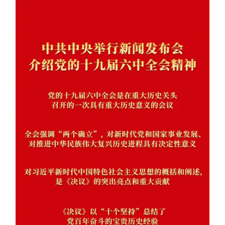
山东
河南
湖北
湖南
广东
广西
海南
重庆
四川
贵州
云南
西藏
陕西
甘肃
青海
宁夏
新疆
内蒙古
黑龙江
多语种频道
English
Español
Français
عربى
Русский язык
日本語
한국어
Deutsch
Português