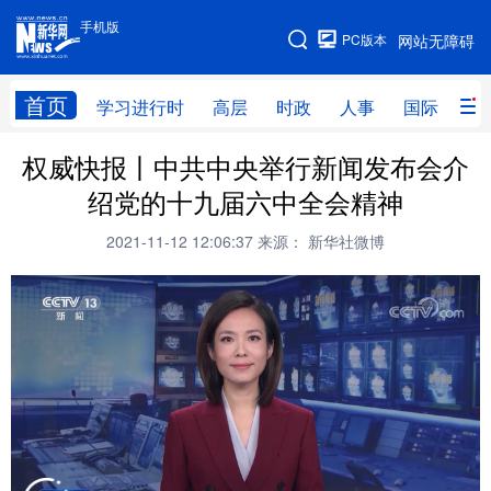
手机版
手机版
PC版本
网站无障碍
网站地图
首页
学习进行时
高层
时政
人事
国际
财
权威快报丨中共中央举行新闻发布会介
学习进行时
高层
时政
人事
绍党的十九届六中全会精神
国际
财经
网评
港澳
2021-11-12 12:06:37
来源： 新华社微博
台湾
思客智库
全球连线
教育
科技
科创
量子
体育
文化
书画
健康
军事
访谈
视频
图片
政务
法律
中央文件
金融
汽车
食品
人居
信息化
数字经济