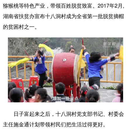
山东
河南
湖北
湖南
猕猴桃等特色产业，带领百姓脱贫致富。2017年2月,
广东
广西
海南
重庆
湖南省扶贫办宣布十八洞村成为全省第一批脱贫摘帽
的贫困村之一。
四川
贵州
云南
西藏
陕西
甘肃
青海
宁夏
新疆
内蒙古
黑龙江
多语种频道
English
Español
Français
عربى
Русский язык
日本語
한국어
Deutsch
Português
日子富起来之后，十八洞村党支部书记、村委会
主任施金通计划带领村民们把生活过得更好。