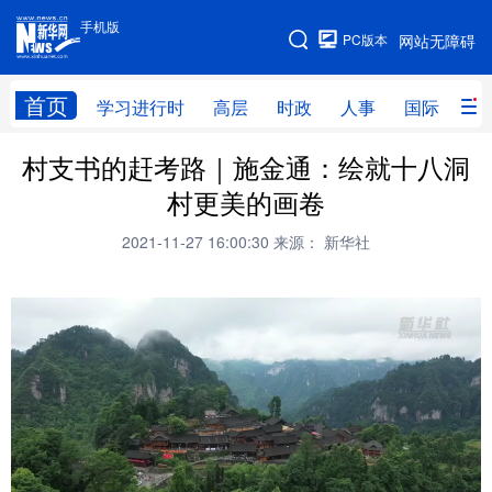
手机版
手机版
PC版本
网站无障碍
网站地图
首页
学习进行时
高层
时政
人事
国际
财
村支书的赶考路｜施金通：绘就十八洞
学习进行时
高层
时政
人事
村更美的画卷
国际
财经
网评
港澳
2021-11-27 16:00:30
来源： 新华社
台湾
思客智库
全球连线
教育
科技
科创
量子
体育
文化
书画
健康
军事
访谈
视频
图片
政务
法律
中央文件
金融
汽车
食品
人居
信息化
数字经济