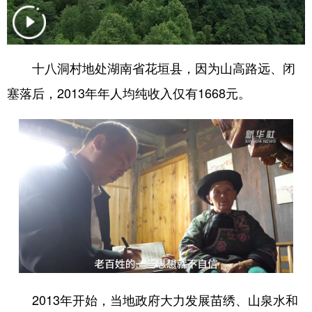
学术中国
乡村振兴
银龄
溯源中国
城市
旅游
能源
会展
十八洞村地处湖南省花垣县，因为山高路远、闭
彩票
娱乐
时尚
悦读
塞落后，2013年年人均纯收入仅有1668元。
公益
一带一路
亚太网
上市公司
文化产业
地方频道
北京
天津
河北
山西
辽宁
吉林
上海
江苏
浙江
安徽
福建
江西
2013年开始，当地政府大力发展苗绣、山泉水和