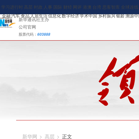
学习进行时
高层
时政
人事
国际
财经
网评
港澳
台湾
思客智库
全球连线
金融
汽车
食品
人居生活
信息化
数字经济
学术中国
乡村振兴
银龄
溯源中
新华通讯社主办
公司官网
股票代码：
603888
新华网
>
高层
>
正文