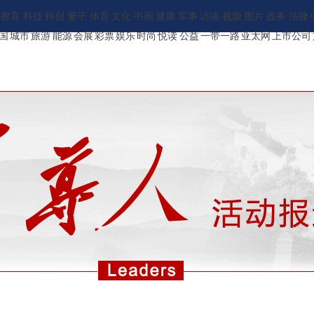
教育
科技
科创
量子
体育
文化
书画
健康
军事
访谈
视频
图片
政务
法律
国
城市
旅游
能源
会展
彩票
娱乐
时尚
悦读
公益
一带一路
亚太网
上市公司
ENGLISH
新华报刊
地方频道
承建网站
中文/繁体