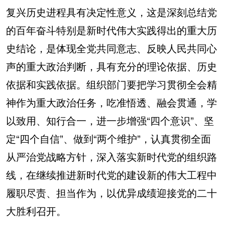
山东
河南
湖北
湖南
复兴历史进程具有决定性意义，这是深刻总结党
广东
广西
海南
重庆
的百年奋斗特别是新时代伟大实践得出的重大历
四川
贵州
云南
西藏
史结论，是体现全党共同意志、反映人民共同心
声的重大政治判断，具有充分的理论依据、历史
陕西
甘肃
青海
宁夏
依据和实践依据。组织部门要把学习贯彻全会精
新疆
内蒙古
黑龙江
神作为重大政治任务，吃准悟透、融会贯通，学
以致用、知行合一，进一步增强“四个意识”、坚
多语种频道
定“四个自信”、做到“两个维护”，认真贯彻全面
English
Español
Français
عربى
从严治党战略方针，深入落实新时代党的组织路
Русский язык
日本語
한국어
线，在继续推进新时代党的建设新的伟大工程中
履职尽责、担当作为，以优异成绩迎接党的二十
Deutsch
Português
大胜利召开。