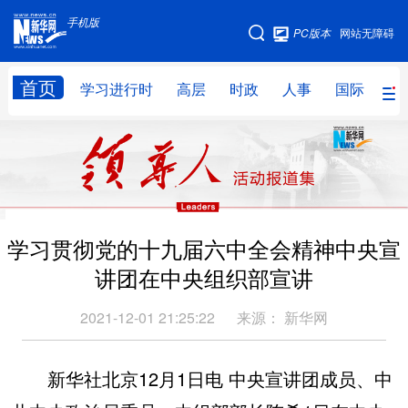
手机版
手机版
PC版本
网站无障碍
网站地图
首页
学习进行时
高层
时政
人事
国际
财
学习进行时
高层
时政
人事
国际
财经
网评
港澳
台湾
思客智库
全球连线
教育
学习贯彻党的十九届六中全会精神中央宣
科技
科创
量子
体育
讲团在中央组织部宣讲
文化
书画
健康
军事
2021-12-01 21:25:22
来源：
新华网
访谈
视频
图片
政务
法律
中央文件
金融
汽车
新华社北京12月1日电 中央宣讲团成员、中
食品
人居
信息化
数字经济