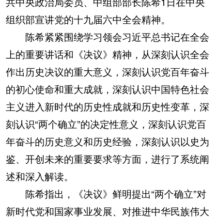
共中央政治局委员、中组部部长陈希1日在中央
组织部宣讲党的十九届六中全会精神。
学术中国
乡村振兴
银龄
溯源中国
陈希紧紧围绕学习领会习近平总书记在全会
城市
旅游
能源
会展
上的重要讲话和《决议》精神，从深刻认识全会
彩票
娱乐
时尚
悦读
作出历史决议的重大意义，深刻认识党百年奋斗
公益
一带一路
亚太网
上市公司
的初心使命和重大成就，深刻认识中国特色社会
文化产业
主义进入新时代的历史性成就和历史性变革，深
刻认识“两个确立”的决定性意义，深刻认识党百
地方频道
年奋斗的历史意义和历史经验，深刻认识以史为
鉴、开创未来的重要要求等方面，进行了系统阐
北京
天津
河北
山西
述和深入解读。
辽宁
吉林
上海
江苏
陈希指出，《决议》鲜明提出“两个确立”对
浙江
安徽
福建
江西
新时代党和国家事业发展、对推进中华民族伟大