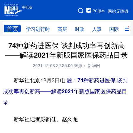
手机版
手机版
PC版本
网站无障碍
网站地图
首页
学习进行时
高层
时政
人事
国际
财
74种新药进医保 谈判成功率再创新高
学习进行时
高层
时政
人事
——解读2021年新版国家医保药品目录
国际
财经
网评
港澳
2021-12-03 22:25:00
来源： 新华网
台湾
思客智库
全球连线
教育
新华社北京12月3日电
题：74种新药进医保 谈判
科技
科创
量子
体育
成功率再创新高——解读2021年新版国家医保药品目
文化
书画
健康
军事
录
访谈
视频
图片
政务
新华社记者彭韵佳、赵久龙
法律
中央文件
金融
汽车
食品
人居
信息化
数字经济