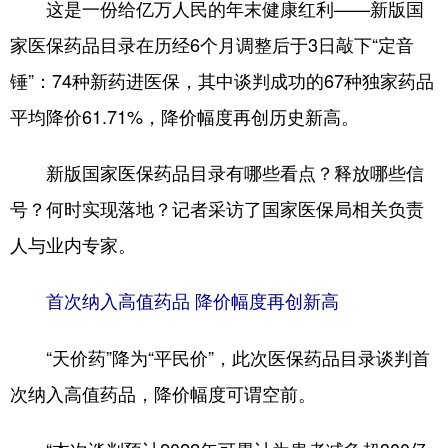
这是一份给亿万人民的年末健康红利——新版国
学术中国
乡村振兴
银龄
溯源中国
家医保药品目录在历经6个月调整后于3日敲下“定音
锤”：74种新药进医保，其中谈判成功的67种独家药品
城市
旅游
能源
会展
平均降价61.71%，降价幅度再创历史新高。
彩票
娱乐
时尚
悦读
公益
一带一路
亚太网
上市公司
新版国家医保药品目录有哪些看点？释放哪些信
号？何时实现落地？记者采访了国家医保局相关负责
文化产业
人与业内专家。
地方频道
首次纳入高值药品 降价幅度再创新高
北京
天津
河北
山西
“天价药”降为“平民价”，此次医保药品目录谈判首
辽宁
吉林
上海
江苏
次纳入高值药品，降价幅度可谓空前。
浙江
安徽
福建
江西