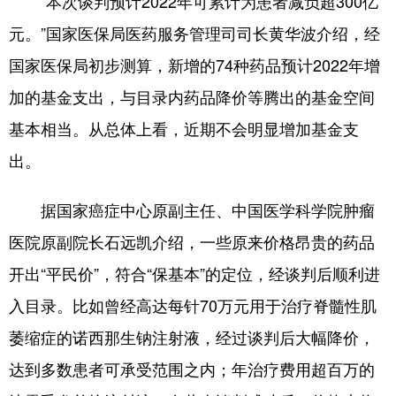
“本次谈判预计2022年可累计为患者减负超300亿
山东
河南
湖北
湖南
元。”国家医保局医药服务管理司司长黄华波介绍，经
广东
广西
海南
重庆
国家医保局初步测算，新增的74种药品预计2022年增
四川
贵州
云南
西藏
加的基金支出，与目录内药品降价等腾出的基金空间
陕西
甘肃
青海
宁夏
基本相当。从总体上看，近期不会明显增加基金支
新疆
内蒙古
黑龙江
出。
据国家癌症中心原副主任、中国医学科学院肿瘤
多语种频道
医院原副院长石远凯介绍，一些原来价格昂贵的药品
English
Español
Français
عربى
开出“平民价”，符合“保基本”的定位，经谈判后顺利进
Русский язык
日本語
한국어
入目录。比如曾经高达每针70万元用于治疗脊髓性肌
萎缩症的诺西那生钠注射液，经过谈判后大幅降价，
Deutsch
Português
达到多数患者可承受范围之内；年治疗费用超百万的