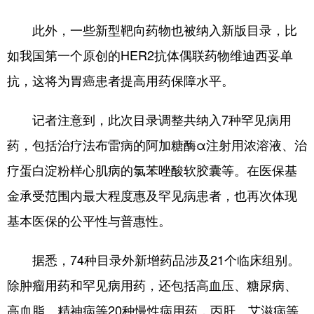
此外，一些新型靶向药物也被纳入新版目录，比
如我国第一个原创的HER2抗体偶联药物维迪西妥单
抗，这将为胃癌患者提高用药保障水平。
记者注意到，此次目录调整共纳入7种罕见病用
药，包括治疗法布雷病的阿加糖酶α注射用浓溶液、治
疗蛋白淀粉样心肌病的氯苯唑酸软胶囊等。在医保基
金承受范围内最大程度惠及罕见病患者，也再次体现
基本医保的公平性与普惠性。
据悉，74种目录外新增药品涉及21个临床组别。
除肿瘤用药和罕见病用药，还包括高血压、糖尿病、
高血脂、精神病等20种慢性病用药，丙肝、艾滋病等