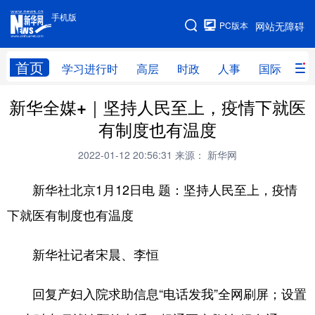
手机版
手机版
PC版本
网站无障碍
网站地图
首页
学习进行时
高层
时政
人事
国际
财
新华全媒+｜坚持人民至上，疫情下就医
学习进行时
高层
时政
人事
有制度也有温度
国际
财经
网评
港澳
2022-01-12 20:56:31
来源： 新华网
台湾
思客智库
全球连线
教育
新华社北京1月12日电 题：坚持人民至上，疫情
科技
科创
量子
体育
下就医有制度也有温度
文化
书画
健康
军事
新华社记者宋晨、李恒
访谈
视频
图片
政务
法律
中央文件
金融
汽车
回复产妇入院求助信息“电话发我”全网刷屏；设置
食品
人居
信息化
数字经济