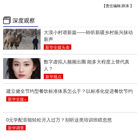
【责任编辑:薛涛 】
深度观察
大漠小村谱新篇——聆听新疆乡村振兴脉动
新声
新华全媒头条
数字虚拟人频频出圈 能多大程度上替代真
人？
新华视点
建立健全节约型餐饮标准体系怎么干？以标准化促进餐饮节约
新华全媒+
0元学配音能轻松月入过万？别听这类培训班瞎忽悠
新华调查