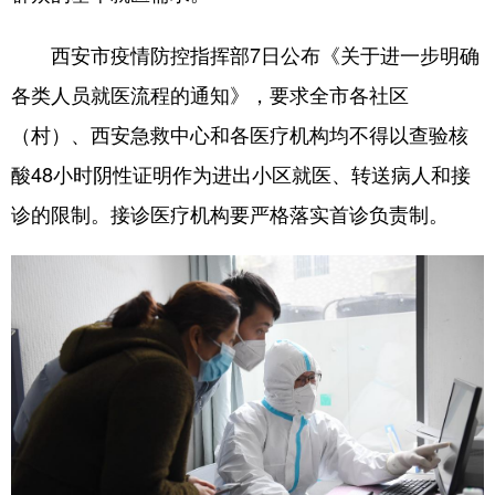
山东
河南
湖北
湖南
西安市疫情防控指挥部7日公布《关于进一步明确
广东
广西
海南
重庆
各类人员就医流程的通知》，要求全市各社区
四川
贵州
云南
西藏
（村）、西安急救中心和各医疗机构均不得以查验核
陕西
甘肃
青海
宁夏
酸48小时阴性证明作为进出小区就医、转送病人和接
新疆
内蒙古
黑龙江
诊的限制。接诊医疗机构要严格落实首诊负责制。
多语种频道
English
Español
Français
عربى
Русский язык
日本語
한국어
Deutsch
Português