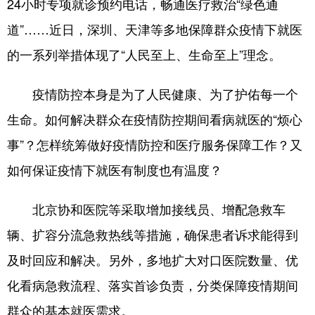
24小时专项就诊预约电话，畅通医疗救治“绿色通
道”……近日，深圳、天津等多地保障群众疫情下就医
学术中国
乡村振兴
银龄
溯源中国
的一系列举措体现了“人民至上、生命至上”理念。
城市
旅游
能源
会展
彩票
娱乐
时尚
悦读
疫情防控本身是为了人民健康、为了护佑每一个
公益
一带一路
亚太网
上市公司
生命。如何解决群众在疫情防控期间看病就医的“烦心
事”？怎样统筹做好疫情防控和医疗服务保障工作？又
文化产业
如何保证疫情下就医有制度也有温度？
地方频道
北京协和医院等采取增加接线员、增配急救车
北京
天津
河北
山西
辆、扩容分流急救热线等措施，确保患者诉求能得到
及时回应和解决。另外，多地扩大对口医院数量、优
辽宁
吉林
上海
江苏
化看病急救流程、落实首诊负责，分类保障疫情期间
浙江
安徽
福建
江西
群众的基本就医需求。