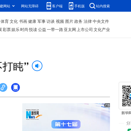
建网站
网站无障碍
客户端
手机版
站内搜索
体育
文化
书画
健康
军事
访谈
视频
图片
政务
法律
中央文件
展
彩票
娱乐
时尚
悦读
公益
一带一路
亚太网
上市公司
文化产业
不打盹”