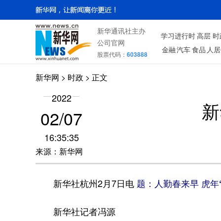
新华通讯社主办
学习进行时
高层
时
公司官网
金融
汽车
食品
人居
股票代码：
603888
新华网
>
时政
> 正文
2022
新
02/07
16:35:35
来源：新华网
新华社杭州2月7日电
题：人勤春来早 虎年
新华社记者冯源