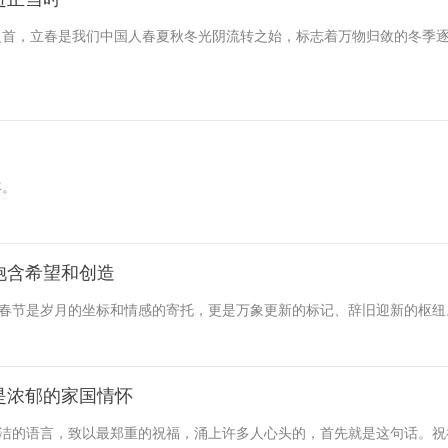
之首，立春是我们中国人春夏秋冬光阴流转之始，标志着万物归敛的冬季
年。
饱含希望和创造
，春节是岁月的坐标和情感的寄托，更是万象更新的标记、辞旧迎新的枢纽
是浓郁的家国情怀
简洁的语言，致以最郑重的祝福，涌上许多人心头的，首先就是这句话。祝