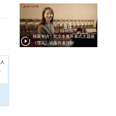
独家专访：北京冬奥开幕式主题曲
《雪花》词曲作者张帅
人