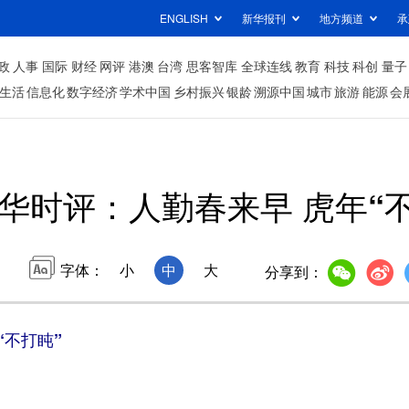
ENGLISH
新华报刊
地方频道
承
政
人事
国际
财经
网评
港澳
台湾
思客智库
全球连线
教育
科技
科创
量子
生活
信息化
数字经济
学术中国
乡村振兴
银龄
溯源中国
城市
旅游
能源
会
华时评：人勤春来早 虎年“
字体：
小
中
大
分享到：
“不打盹”