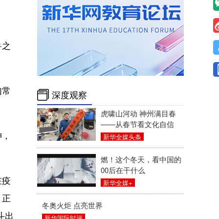
兽之
句常
深度观察
虎啸山河动 神州满目春
——从春节看文化自信
神，
新华全媒头条
燃！这个冬天，看中国的
00后在干什么
在疫
新华全媒+
。正
冬奥火炬 点亮世界
斗出
新华国际时评