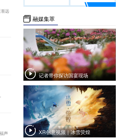
逐渐远
融媒集萃
记者带你探访国宴现场
。
XR创意视频｜冰雪荧煌
福声