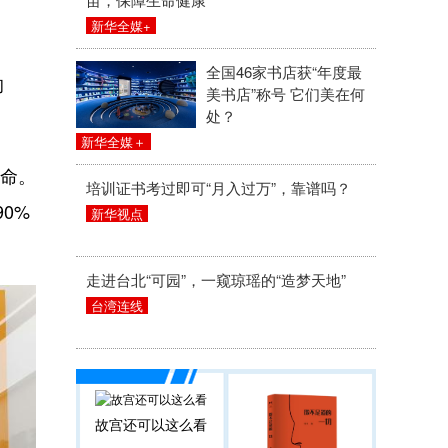
新华全媒+
全国46家书店获“年度最
的
美书店”称号 它们美在何
处？
新华全媒＋
生命。
培训证书考过即可“月入过万”，靠谱吗？
0%
新华视点
走进台北“可园”，一窥琼瑶的“造梦天地”
台湾连线
故宫还可以这么看