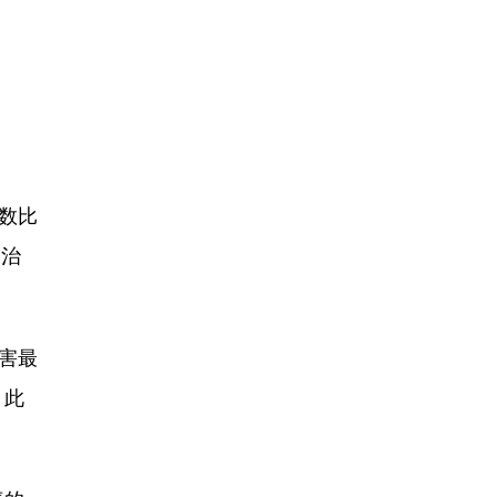
人数比
和治
害最
，此