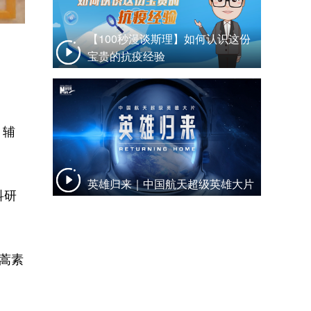
【100秒漫谈斯理】如何认识这份
宝贵的抗疫经验
，辅
英雄归来｜中国航天超级英雄大片
科研
蒿素