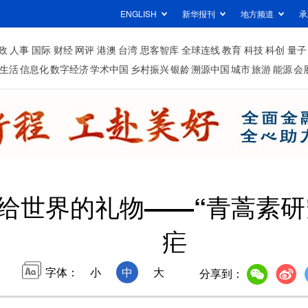
ENGLISH
新华报刊
地方频道
承
政
人事
国际
财经
网评
港澳
台湾
思客智库
全球连线
教育
科技
科创
量子
生活
信息化
数字经济
学术中国
乡村振兴
银龄
溯源中国
城市
旅游
能源
会
给世界的礼物——“青蒿素研
疟
字体：
小
中
大
分享到：