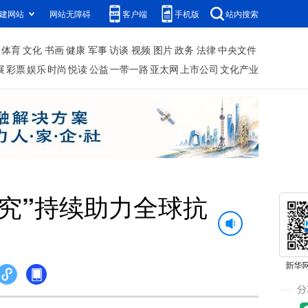
建网站
网站无障碍
客户端
手机版
站内搜索
体育
文化
书画
健康
军事
访谈
视频
图片
政务
法律
中央文件
展
彩票
娱乐
时尚
悦读
公益
一带一路
亚太网
上市公司
文化产业
究”持续助力全球抗