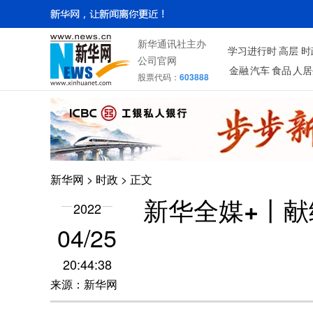
新华通讯社主办
学习进行时
高层
时
公司官网
金融
汽车
食品
人居
股票代码：
603888
新华网
>
时政
> 正文
新华全媒+丨献
2022
04/25
20:44:38
来源：新华网