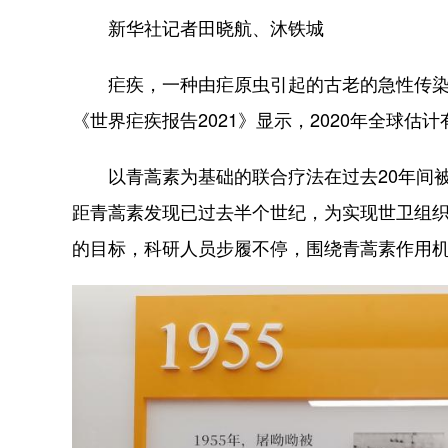
新华社记者田晓航、沐铁城
疟疾，一种由疟原虫引起的古老的急性传染
《世界疟疾报告2021》显示，2020年全球估计有
以青蒿素为基础的联合疗法在过去20年间被
距青蒿素发现已过去半个世纪，为实现世卫组织提
的目标，科研人员步履不停，围绕青蒿素作用