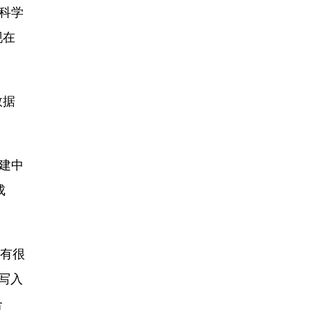
科学
现在
数据
建中
成
验有很
写入
合