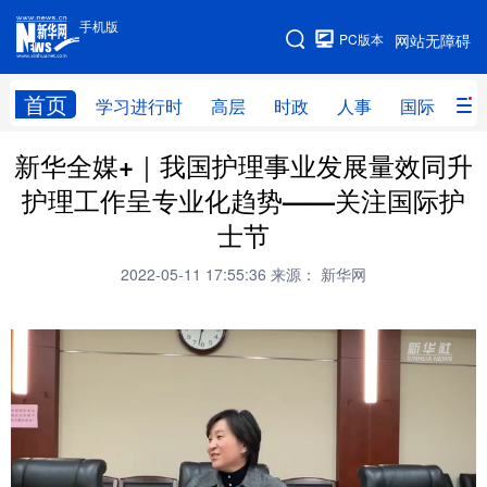
手机版
手机版
PC版本
网站无障碍
网站地图
首页
学习进行时
高层
时政
人事
国际
财
新华全媒+｜我国护理事业发展量效同升
学习进行时
高层
时政
人事
护理工作呈专业化趋势——关注国际护
国际
财经
网评
港澳
士节
台湾
思客智库
全球连线
教育
2022-05-11 17:55:36
来源： 新华网
科技
科创
量子
体育
文化
书画
健康
军事
访谈
视频
图片
政务
法律
中央文件
金融
汽车
食品
人居
信息化
数字经济