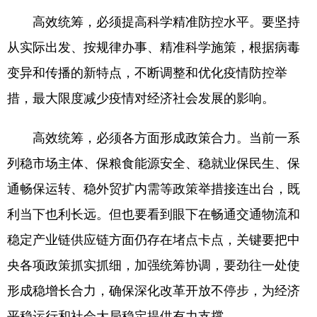
山东
河南
湖北
湖南
高效统筹，必须提高科学精准防控水平。要坚持
广东
广西
海南
重庆
从实际出发、按规律办事、精准科学施策，根据病毒
四川
贵州
云南
西藏
变异和传播的新特点，不断调整和优化疫情防控举
陕西
甘肃
青海
宁夏
措，最大限度减少疫情对经济社会发展的影响。
新疆
内蒙古
黑龙江
高效统筹，必须各方面形成政策合力。当前一系
列稳市场主体、保粮食能源安全、稳就业保民生、保
多语种频道
通畅保运转、稳外贸扩内需等政策举措接连出台，既
English
Español
Français
عربى
利当下也利长远。但也要看到眼下在畅通交通物流和
稳定产业链供应链方面仍存在堵点卡点，关键要把中
Русский язык
日本語
한국어
央各项政策抓实抓细，加强统筹协调，要劲往一处使
Deutsch
Português
形成稳增长合力，确保深化改革开放不停步，为经济
平稳运行和社会大局稳定提供有力支撑。