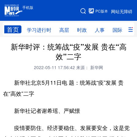
手机版
手机版
PC版本
网站无障碍
网站地图
首页
学习进行时
高层
时政
人事
国际
财
新华时评：统筹战“疫”发展 贵在“高
学习进行时
高层
时政
人事
效”二字
国际
财经
网评
港澳
2022-05-11 17:56:42
来源： 新华网
台湾
思客智库
全球连线
教育
新华社北京5月11日电 题：统筹战“疫”发展 贵
科技
科创
量子
体育
在“高效”二字
文化
书画
健康
军事
新华社记者谢希瑶、严赋憬
访谈
视频
图片
政务
法律
中央文件
金融
汽车
疫情要防住、经济要稳住、发展要安全，这是党
食品
人居
信息化
数字经济