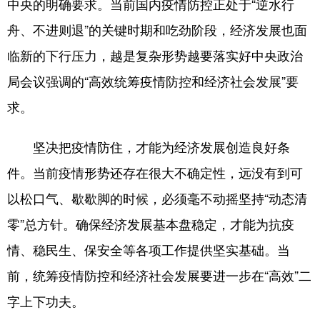
中央的明确要求。当前国内疫情防控正处于“逆水行
舟、不进则退”的关键时期和吃劲阶段，经济发展也面
学术中国
乡村振兴
银龄
溯源中国
临新的下行压力，越是复杂形势越要落实好中央政治
城市
旅游
能源
会展
局会议强调的“高效统筹疫情防控和经济社会发展”要
彩票
娱乐
时尚
悦读
求。
公益
一带一路
亚太网
上市公司
坚决把疫情防住，才能为经济发展创造良好条
文化产业
件。当前疫情形势还存在很大不确定性，远没有到可
以松口气、歇歇脚的时候，必须毫不动摇坚持“动态清
地方频道
零”总方针。确保经济发展基本盘稳定，才能为抗疫
北京
天津
河北
山西
情、稳民生、保安全等各项工作提供坚实基础。当
辽宁
吉林
上海
江苏
前，统筹疫情防控和经济社会发展要进一步在“高效”二
浙江
安徽
福建
江西
字上下功夫。