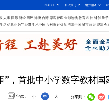
ENGLISH
新华报刊
地方频道
承
政
人事
国际
财经
网评
港澳
台湾
思客智库
全球连线
教育
科技
科创
量子
生活
信息化
数字经济
学术中国
乡村振兴
银龄
溯源中国
城市
旅游
能源
会
审”，首批中小学数字教材国
字体：
小
中
大
分享到：