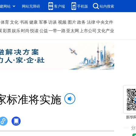
建网站
网站无障碍
客户端
手机版
站内搜索
体育
文化
书画
健康
军事
访谈
视频
图片
政务
法律
中央文件
展
彩票
娱乐
时尚
悦读
公益
一带一路
亚太网
上市公司
文化产业
家标准将实施