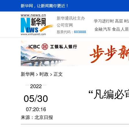
新华通讯社主办
学习进行时
高层
时
公司官网
金融
汽车
食品
人居
股票代码：
603888
新华网
>
时政
> 正文
2022
“凡编必
05/30
07:20:16
来源：北京日报