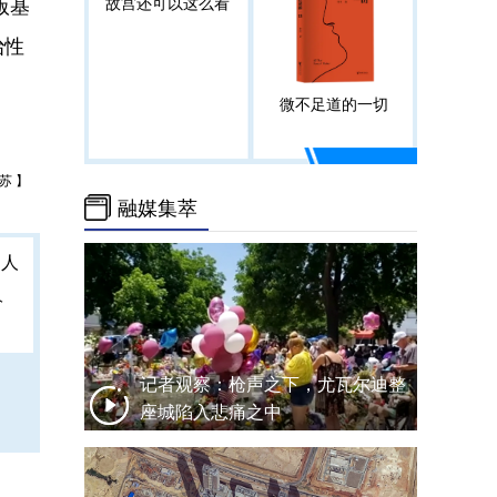
版基
故宫还可以这么看
治性
微不足道的一切
苏 】
融媒集萃
人
记者观察：枪声之下，尤瓦尔迪整
座城陷入悲痛之中