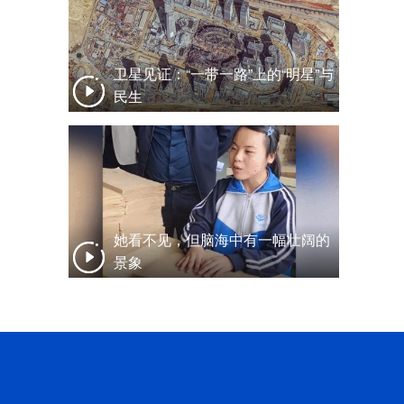
卫星见证：“一带一路”上的“明星”与
民生
她看不见，但脑海中有一幅壮阔的
景象