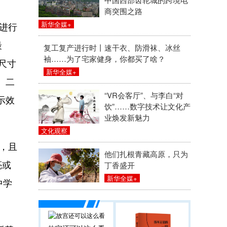
商突围之路
新华全媒+
进行
最
复工复产进行时丨速干衣、防滑袜、冰丝
袖……为了宅家健身，你都买了啥？
尺寸
新华全媒+
、二
“VR会客厅”、与李白“对
示效
饮”……数字技术让文化产
业焕发新魅力
文化观察
，且
他们扎根青藏高原，只为
亮或
丁香盛开
新华全媒+
中学