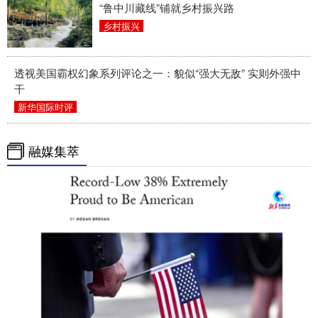
“鲁中川藏线”铺就乡村振兴路
乡村振兴
透视美国霸权幻象系列评论之一：貌似“强大无敌” 实则外强中
干
新华国际时评
融媒集萃