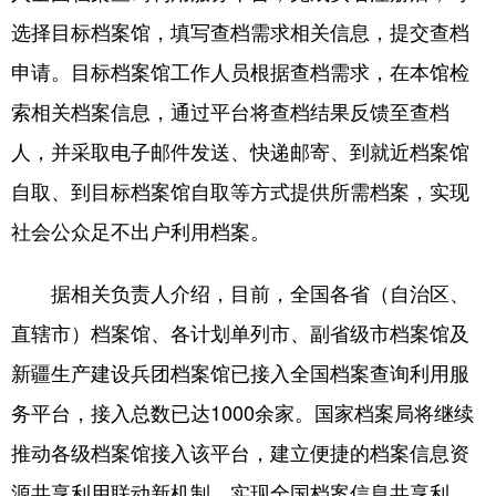
山东
河南
湖北
湖南
选择目标档案馆，填写查档需求相关信息，提交查档
广东
广西
海南
重庆
申请。目标档案馆工作人员根据查档需求，在本馆检
四川
贵州
云南
西藏
索相关档案信息，通过平台将查档结果反馈至查档
陕西
甘肃
青海
宁夏
人，并采取电子邮件发送、快递邮寄、到就近档案馆
自取、到目标档案馆自取等方式提供所需档案，实现
新疆
内蒙古
黑龙江
社会公众足不出户利用档案。
多语种频道
据相关负责人介绍，目前，全国各省（自治区、
English
Español
Français
عربى
直辖市）档案馆、各计划单列市、副省级市档案馆及
新疆生产建设兵团档案馆已接入全国档案查询利用服
Русский язык
日本語
한국어
务平台，接入总数已达1000余家。国家档案局将继续
Deutsch
Português
推动各级档案馆接入该平台，建立便捷的档案信息资
源共享利用联动新机制，实现全国档案信息共享利