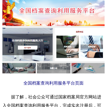
学术中国
乡村振兴
银龄
溯源中国
城市
旅游
能源
会展
彩票
娱乐
时尚
悦读
公益
一带一路
亚太网
上市公司
文化产业
地方频道
北京
天津
河北
山西
全国档案查询利用服务平台页面
辽宁
吉林
上海
江苏
据了解，社会公众可通过国家档案局官方网站进
浙江
安徽
福建
江西
入全国档案查询利用服务平台，完成实名注册后，可