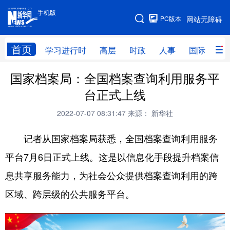
手机版
手机版
PC版本
网站无障碍
网站地图
首页
学习进行时
高层
时政
人事
国际
财
国家档案局：全国档案查询利用服务平
学习进行时
高层
时政
人事
台正式上线
国际
财经
网评
港澳
2022-07-07 08:31:47
来源： 新华社
台湾
思客智库
全球连线
教育
记者从国家档案局获悉，全国档案查询利用服务
科技
科创
量子
体育
平台7月6日正式上线。这是以信息化手段提升档案信
文化
书画
健康
军事
息共享服务能力，为社会公众提供档案查询利用的跨
访谈
视频
图片
政务
区域、跨层级的公共服务平台。
法律
中央文件
金融
汽车
食品
人居
信息化
数字经济