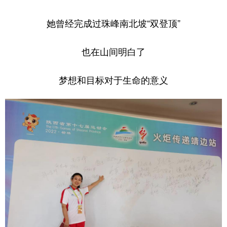
学术中国
乡村振兴
银龄
溯源中国
她曾经完成过珠峰南北坡“双登顶”
城市
旅游
能源
会展
也在山间明白了
彩票
娱乐
时尚
悦读
梦想和目标对于生命的意义
公益
一带一路
亚太网
上市公司
文化产业
地方频道
北京
天津
河北
山西
辽宁
吉林
上海
江苏
浙江
安徽
福建
江西