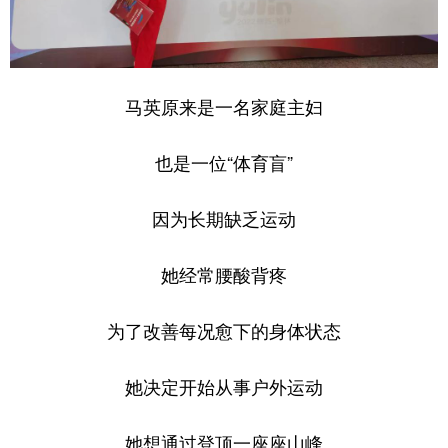
山东
河南
湖北
湖南
广东
广西
海南
重庆
四川
贵州
云南
西藏
马英原来是一名家庭主妇
陕西
甘肃
青海
宁夏
也是一位“体育盲”
新疆
内蒙古
黑龙江
因为长期缺乏运动
多语种频道
她经常腰酸背疼
English
Español
Français
عربى
为了改善每况愈下的身体状态
Русский язык
日本語
한국어
Deutsch
Português
她决定开始从事户外运动
她想通过登顶一座座山峰