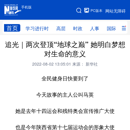
手机版
手机版
PC版本
网站无障碍
网站地图
首页
学习进行时
高层
时政
人事
国际
财
追光｜两次登顶“地球之巅” 她明白梦想
学习进行时
高层
时政
人事
对生命的意义
国际
财经
网评
港澳
2022-08-02 13:05:01
来源： 新华社
台湾
思客智库
全球连线
教育
全民健身日快要到了
科技
科创
量子
体育
文化
书画
健康
军事
今天故事的主人公叫马英
访谈
视频
图片
政务
她是去年十四运会和残特奥会宣传推广大使
法律
中央文件
金融
汽车
也是今年陕西省第十七届运动会的形象大使
食品
人居
信息化
数字经济