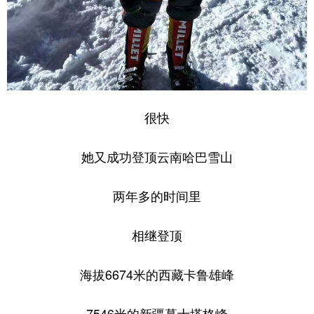
很快
她又成功登顶云南哈巴雪山
两年多的时间里
相继登顶
海拔6674米的西藏卡鲁雄峰
7546米的新疆慕士塔格峰