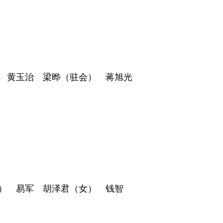
 黄玉治 梁晔（驻会） 蒋旭光
） 易军 胡泽君（女） 钱智