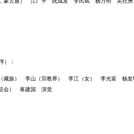
蒙古族） 江广平 阮成发 李民斌 杨万明 吴社洲
序）：
藏族） 李山（宗教界） 李江（女） 李光富 杨发
驻会） 蒋建国 演觉