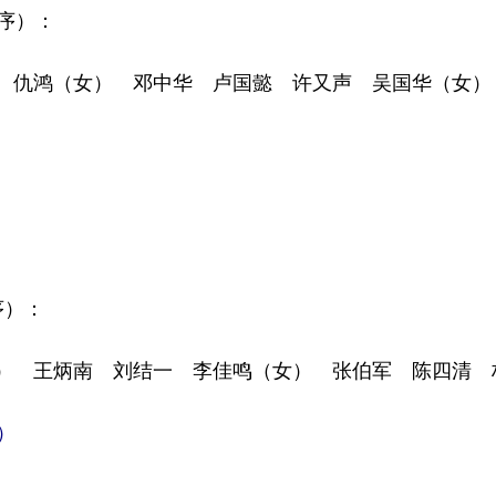
序）：
仇鸿（女） 邓中华 卢国懿 许又声 吴国华（女）
序）：
 王炳南 刘结一 李佳鸣（女） 张伯军 陈四清 
）