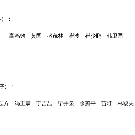
序）：
 高鸿钧 黄国 盛茂林 崔波 崔少鹏 韩卫国
序）：
方 冯正霖 宁吉喆 毕井泉 余蔚平 苗圩 林毅夫