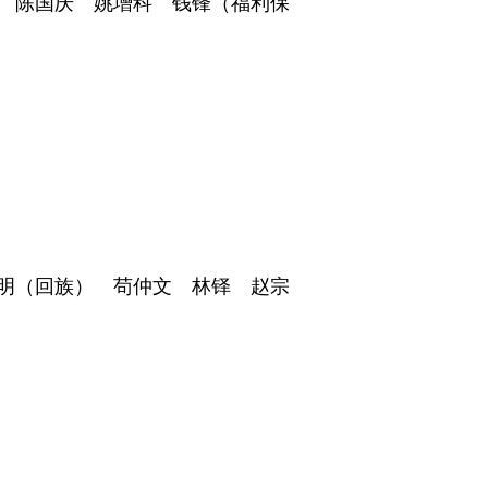
 陈国庆 姚增科 钱锋（福利保
明（回族） 苟仲文 林铎 赵宗