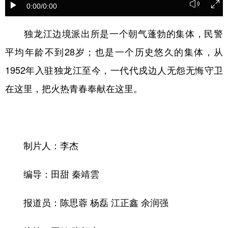
0:00
/0:00
学术中国
乡村振兴
银龄
溯源中国
独龙江边境派出所是一个朝气蓬勃的集体，民警
城市
旅游
能源
会展
平均年龄不到28岁；也是一个历史悠久的集体，从
彩票
娱乐
时尚
悦读
1952年入驻独龙江至今，一代代戍边人无怨无悔守卫
公益
一带一路
亚太网
上市公司
在这里，把火热青春奉献在这里。
文化产业
地方频道
制片人：李杰
北京
天津
河北
山西
编导：田甜 秦靖雲
辽宁
吉林
上海
江苏
报道员：陈思蓉 杨磊 江正鑫 余润强
浙江
安徽
福建
江西