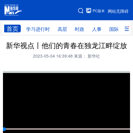
手机版
PC版本
网站无障碍
网站地图
首页
学习进行时
高层
时政
人事
国际
财
新华视点丨他们的青春在独龙江畔绽放
学习进行时
高层
时政
人事
2023-05-04 16:39:48
来源： 新华社
国际
财经
网评
港澳
台湾
思客智库
全球连线
教育
科技
科创
量子
体育
文化
书画
健康
军事
访谈
视频
图片
政务
法律
中央文件
金融
汽车
食品
人居
信息化
数字经济