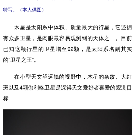
山东
河南
湖北
湖南
特写。（本人供图）
广东
广西
海南
重庆
木星是太阳系中体积、质量最大的行星，它还拥
四川
贵州
云南
西藏
有众多卫星，是肉眼最容易观测到的天体之一。目前
陕西
甘肃
青海
宁夏
已知这颗行星的卫星增至92颗，是太阳系名副其实
新疆
内蒙古
黑龙江
的“卫星之王”。
多语种频道
在小型天文望远镜的视野中，木星的条纹、大红
斑以及4颗伽利略卫星是深得天文爱好者喜爱的观测目
English
Español
Français
عربى
标。
Русский язык
日本語
한국어
Deutsch
Português