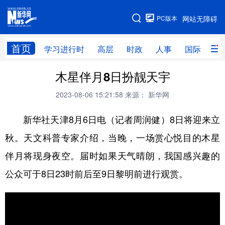
手机版
PC版本
网站无障碍
网站地图
首页
学习进行时
高层
时政
人事
国际
财
木星伴月8日扮靓天宇
学习进行时
高层
时政
人事
2023-08-06 15:21:58
来源： 新华网
国际
财经
网评
港澳
新华社天津8月6日电（记者周润健）8日将迎来立
台湾
思客智库
全球连线
教育
秋。天文科普专家介绍，当晚，一场赏心悦目的木星
科技
科创
量子
体育
伴月将现身夜空。届时如果天气晴朗，我国感兴趣的
文化
书画
健康
军事
公众可于8日23时前后至9日黎明前进行观赏。
访谈
视频
图片
政务
法律
中央文件
金融
汽车
食品
人居
信息化
数字经济