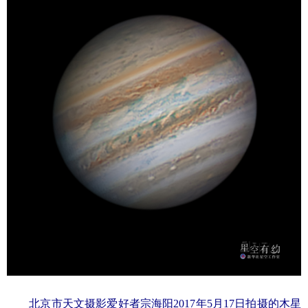
学术中国
乡村振兴
银龄
溯源中国
城市
旅游
能源
会展
彩票
娱乐
时尚
悦读
公益
一带一路
亚太网
上市公司
文化产业
地方频道
北京
天津
河北
山西
辽宁
吉林
上海
江苏
浙江
安徽
福建
江西
北京市天文摄影爱好者宗海阳2017年5月17日拍摄的木星