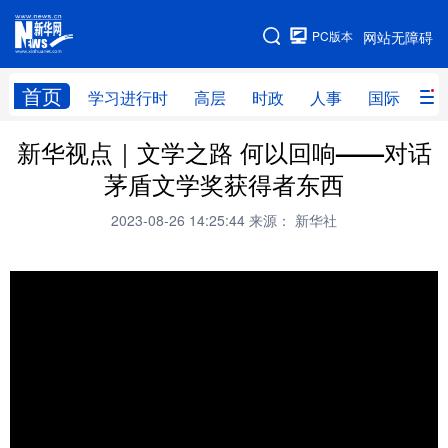
手机版
PC版本
网站无障碍
网站地图
首页
学习进行时
高层
时政
人事
国际
财
新华视点｜文学之路 何以回响——对话
学习进行时
高层
时政
人事
茅盾文学奖获得者东西
国际
财经
网评
港澳
2023-08-26 14:25:44
来源： 新华社
台湾
思客智库
全球连线
教育
科技
科创
量子
体育
文化
书画
健康
军事
访谈
视频
图片
政务
法律
中央文件
金融
汽车
食品
人居
信息化
数字经济