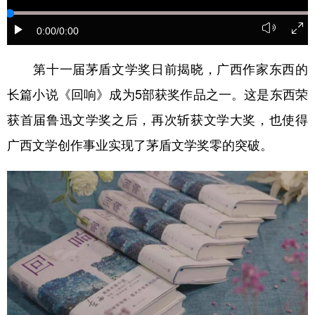
学术中国
乡村振兴
银龄
溯源中国
0:00
/0:00
城市
旅游
能源
会展
第十一届茅盾文学奖日前揭晓，广西作家东西的
彩票
娱乐
时尚
悦读
长篇小说《回响》成为5部获奖作品之一。这是东西荣
公益
一带一路
亚太网
上市公司
获首届鲁迅文学奖之后，再次斩获文学大奖，也使得
广西文学创作事业实现了茅盾文学奖零的突破。
文化产业
地方频道
北京
天津
河北
山西
辽宁
吉林
上海
江苏
浙江
安徽
福建
江西