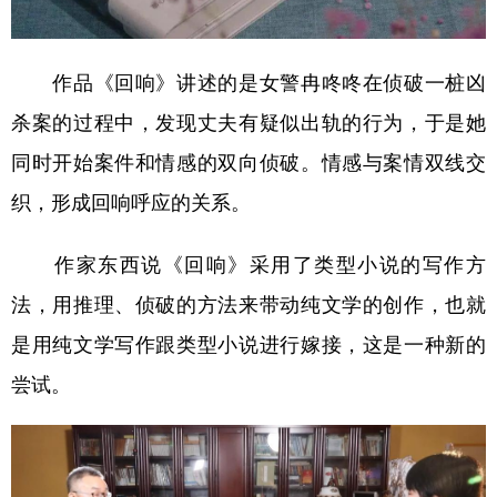
山东
河南
湖北
湖南
广东
广西
海南
重庆
作品《回响》讲述的是女警冉咚咚在侦破一桩凶
四川
贵州
云南
西藏
杀案的过程中，发现丈夫有疑似出轨的行为，于是她
陕西
甘肃
青海
宁夏
同时开始案件和情感的双向侦破。情感与案情双线交
新疆
内蒙古
黑龙江
织，形成回响呼应的关系。
作家东西说《回响》采用了类型小说的写作方
多语种频道
法，用推理、侦破的方法来带动纯文学的创作，也就
English
Español
Français
عربى
是用纯文学写作跟类型小说进行嫁接，这是一种新的
Русский язык
日本語
한국어
尝试。
Deutsch
Português