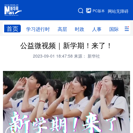
手机版
PC版本
网站无障碍
网站地图
首页
学习进行时
高层
时政
人事
国际
财
公益微视频｜新学期！来了！
学习进行时
高层
时政
人事
2023-09-01 18:47:58
来源： 新华社
国际
财经
网评
港澳
台湾
思客智库
全球连线
教育
科技
科创
量子
体育
文化
书画
健康
军事
访谈
视频
图片
政务
法律
中央文件
金融
汽车
食品
人居
信息化
数字经济