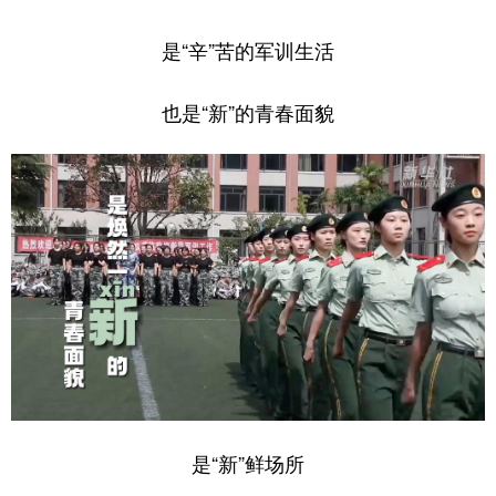
山东
河南
湖北
湖南
是“辛”苦的军训生活
广东
广西
海南
重庆
四川
贵州
云南
西藏
也是“新”的青春面貌
陕西
甘肃
青海
宁夏
新疆
内蒙古
黑龙江
多语种频道
English
Español
Français
عربى
Русский язык
日本語
한국어
Deutsch
Português
是“新”鲜场所