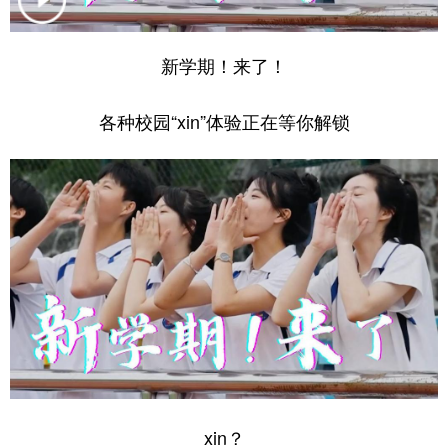
学术中国
乡村振兴
银龄
溯源中国
新学期！来了！
城市
旅游
能源
会展
各种校园“xin”体验正在等你解锁
彩票
娱乐
时尚
悦读
公益
一带一路
亚太网
上市公司
文化产业
地方频道
北京
天津
河北
山西
辽宁
吉林
上海
江苏
浙江
安徽
福建
江西
xin？