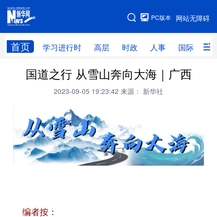
手机版
PC版本
网站无障碍
网站地图
首页
学习进行时
高层
时政
人事
国际
财
国道之行 从雪山奔向大海｜广西
学习进行时
高层
时政
人事
2023-09-05 19:23:42
来源： 新华社
国际
财经
网评
港澳
台湾
思客智库
全球连线
教育
科技
科创
量子
体育
文化
书画
健康
军事
访谈
视频
图片
政务
法律
中央文件
金融
汽车
编者按：
食品
人居
信息化
数字经济