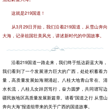
山东
河南
湖北
湖南
广东
广西
海南
重庆
这就是219国道！
四川
贵州
云南
西藏
从3月29日开始，我们沿着219国道，从雪山奔向
陕西
甘肃
青海
宁夏
大海，记录祖国壮美风光，讲述新时代的中国故事。
新疆
内蒙古
黑龙江
多语种频道
沿着219国道一路走来，我们终于抵达蔚蓝大海，
我们看到了一个发展潜力巨大的广西，处处积蓄着力
English
Español
Français
عربى
量，高质量发展如海潮涌起。八桂大地青山常在、清
Русский язык
日本語
한국어
水长流，八桂儿女踔厉笃行，奋力圆梦，共同谱写边
Deutsch
Português
疆民族地区高质量发展新篇章。请看“国道之行 从雪山
奔向大海”报道组带来的关于广西的国道故事。