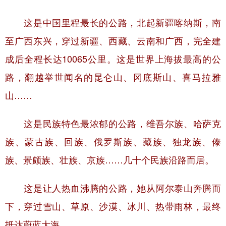
学术中国
乡村振兴
银龄
溯源中国
这是中国里程最长的公路，北起新疆喀纳斯，南
至广西东兴，穿过新疆、西藏、云南和广西，完全建
城市
旅游
能源
会展
成后全程长达10065公里。这是世界上海拔最高的公
彩票
娱乐
时尚
悦读
路，翻越举世闻名的昆仑山、冈底斯山、喜马拉雅
公益
一带一路
亚太网
上市公司
山……
文化产业
这是民族特色最浓郁的公路，维吾尔族、哈萨克
族、蒙古族、回族、俄罗斯族、藏族、独龙族、傣
地方频道
族、景颇族、壮族、京族……几十个民族沿路而居。
北京
天津
河北
山西
这是让人热血沸腾的公路，她从阿尔泰山奔腾而
辽宁
吉林
上海
江苏
下，穿过雪山、草原、沙漠、冰川、热带雨林，最终
浙江
安徽
福建
江西
抵达蔚蓝大海。