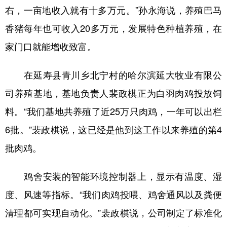
山东
河南
湖北
湖南
右，一亩地收入就有十多万元。”孙永海说，养殖巴马
广东
广西
海南
重庆
香猪每年也可收入20多万元，发展特色种植养殖，在
家门口就能增收致富。
四川
贵州
云南
西藏
陕西
甘肃
青海
宁夏
在延寿县青川乡北宁村的哈尔滨延大牧业有限公
新疆
内蒙古
黑龙江
司养殖基地，基地负责人裴政棋正为白羽肉鸡投放饲
料。“我们基地共养殖了近25万只肉鸡，一年可以出栏
多语种频道
6批。”裴政棋说，这已经是他到这工作以来养殖的第4
批肉鸡。
English
Español
Français
عربى
Русский язык
日本語
한국어
鸡舍安装的智能环境控制器上，显示有温度、湿
Deutsch
Português
度、风速等指标。“我们肉鸡投喂、鸡舍通风以及粪便
清理都可实现自动化。”裴政棋说，公司制定了标准化