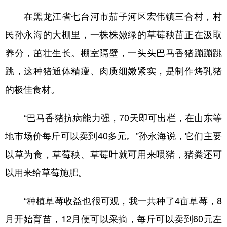
在黑龙江省七台河市茄子河区宏伟镇三合村，村
学术中国
乡村振兴
银龄
溯源中国
民孙永海的大棚里，一株株嫩绿的草莓秧苗正在汲取
城市
旅游
能源
会展
养分，茁壮生长。棚室隔壁，一头头巴马香猪蹦蹦跳
彩票
娱乐
时尚
悦读
跳，这种猪通体精瘦、肉质细嫩紧实，是制作烤乳猪
公益
一带一路
亚太网
上市公司
的极佳食材。
文化产业
“巴马香猪抗病能力强，70天即可出栏，在山东等
地市场价每斤可以卖到40多元。”孙永海说，它们主要
地方频道
以草为食，草莓秧、草莓叶就可用来喂猪，猪粪还可
北京
天津
河北
山西
以用来给草莓施肥。
辽宁
吉林
上海
江苏
“种植草莓收益也很可观，我一共种了4亩草莓，8
浙江
安徽
福建
江西
月开始育苗，12月便可以采摘，每斤可以卖到60元左