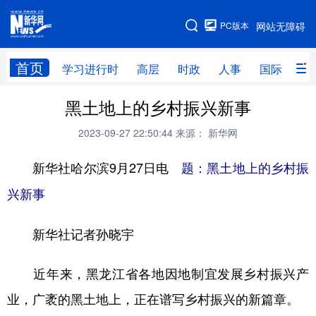
手机版
PC版本
网站无障碍
网站地图
首页
学习进行时
高层
时政
人事
国际
财
黑土地上的乡村振兴新事
学习进行时
高层
时政
人事
2023-09-27 22:50:44
来源： 新华网
国际
财经
网评
港澳
新华社哈尔滨9月27日电
台湾
思客智库
全球连线
题：黑土地上的乡村振
教育
兴新事
科技
科创
量子
体育
文化
书画
健康
军事
新华社记者孙晓宇
访谈
视频
图片
政务
近年来，黑龙江省各地因地制宜发展乡村振兴产
法律
中央文件
金融
汽车
业，广袤的黑土地上，正在谱写乡村振兴的新篇章。
食品
人居
信息化
数字经济