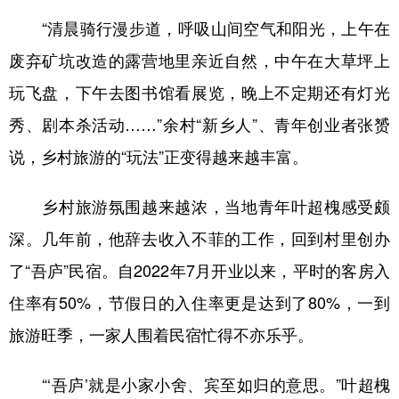
山东
河南
湖北
湖南
“清晨骑行漫步道，呼吸山间空气和阳光，上午在
广东
广西
海南
重庆
废弃矿坑改造的露营地里亲近自然，中午在大草坪上
四川
贵州
云南
西藏
玩飞盘，下午去图书馆看展览，晚上不定期还有灯光
陕西
甘肃
青海
宁夏
秀、剧本杀活动……”余村“新乡人”、青年创业者张赟
新疆
内蒙古
黑龙江
说，乡村旅游的“玩法”正变得越来越丰富。
乡村旅游氛围越来越浓，当地青年叶超槐感受颇
多语种频道
深。几年前，他辞去收入不菲的工作，回到村里创办
English
Español
Français
عربى
了“吾庐”民宿。自2022年7月开业以来，平时的客房入
Русский язык
日本語
한국어
住率有50%，节假日的入住率更是达到了80%，一到
旅游旺季，一家人围着民宿忙得不亦乐乎。
Deutsch
Português
“‘吾庐’就是小家小舍、宾至如归的意思。”叶超槐