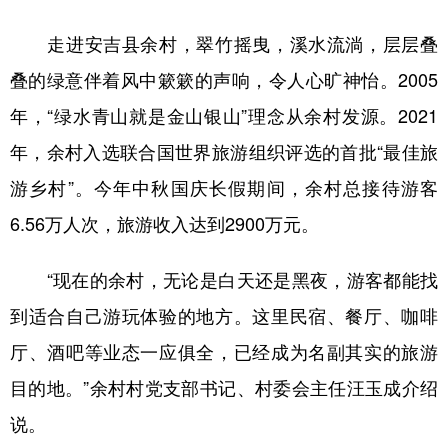
学术中国
乡村振兴
银龄
溯源中国
走进安吉县余村，翠竹摇曳，溪水流淌，层层叠
叠的绿意伴着风中簌簌的声响，令人心旷神怡。2005
城市
旅游
能源
会展
年，“绿水青山就是金山银山”理念从余村发源。2021
彩票
娱乐
时尚
悦读
年，余村入选联合国世界旅游组织评选的首批“最佳旅
公益
一带一路
亚太网
上市公司
游乡村”。今年中秋国庆长假期间，余村总接待游客
文化产业
6.56万人次，旅游收入达到2900万元。
“现在的余村，无论是白天还是黑夜，游客都能找
地方频道
到适合自己游玩体验的地方。这里民宿、餐厅、咖啡
北京
天津
河北
山西
厅、酒吧等业态一应俱全，已经成为名副其实的旅游
辽宁
吉林
上海
江苏
目的地。”余村村党支部书记、村委会主任汪玉成介绍
浙江
安徽
福建
江西
说。