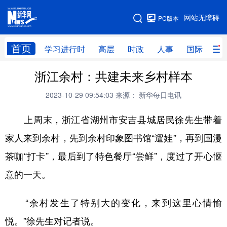
手机版
网站无障碍
PC版本
网站地图
首页
学习进行时
高层
时政
人事
国际
财
浙江余村：共建未来乡村样本
学习进行时
高层
时政
人事
2023-10-29 09:54:03
来源： 新华每日电讯
国际
财经
网评
港澳
上周末，浙江省湖州市安吉县城居民徐先生带着
台湾
思客智库
全球连线
教育
家人来到余村，先到余村印象图书馆“遛娃”，再到国漫
科技
科创
量子
体育
茶咖“打卡”，最后到了特色餐厅“尝鲜”，度过了开心惬
文化
书画
健康
军事
意的一天。
访谈
视频
图片
政务
“余村发生了特别大的变化，来到这里心情愉
法律
中央文件
金融
汽车
悦。”徐先生对记者说。
食品
人居
信息化
数字经济