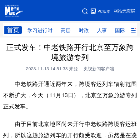
手机版
网站无障碍
PC版本
网站地图
首页
学习进行时
高层
时政
人事
国际
财
正式发车！中老铁路开行北京至万象跨
学习进行时
高层
时政
人事
境旅游专列
国际
财经
网评
港澳
2023-11-13 14:51:33
来源： 央视新闻客户端
台湾
思客智库
全球连线
教育
中老铁路开通近两年来，跨境客运列车辐射范围
科技
科创
量子
体育
不断扩大，今天（11月13日），北京至万象旅游专列
文化
书画
健康
军事
正式发车。
访谈
视频
图片
政务
由于目前北京地区尚未开行中老铁路跨境客运班
法律
中央文件
金融
汽车
列，所以这趟旅游列车的开行颇受欢迎，虽然是在凌
食品
人居
信息化
数字经济