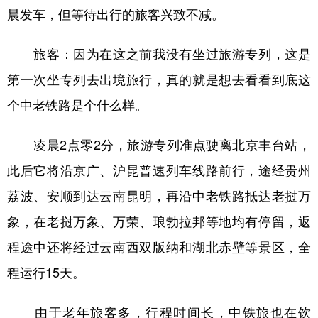
晨发车，但等待出行的旅客兴致不减。
学术中国
乡村振兴
银龄
溯源中国
旅客：因为在这之前我没有坐过旅游专列，这是
城市
旅游
能源
会展
第一次坐专列去出境旅行，真的就是想去看看到底这
彩票
娱乐
时尚
悦读
个中老铁路是个什么样。
公益
一带一路
亚太网
上市公司
凌晨2点零2分，旅游专列准点驶离北京丰台站，
文化产业
此后它将沿京广、沪昆普速列车线路前行，途经贵州
荔波、安顺到达云南昆明，再沿中老铁路抵达老挝万
地方频道
象，在老挝万象、万荣、琅勃拉邦等地均有停留，返
北京
天津
河北
山西
程途中还将经过云南西双版纳和湖北赤壁等景区，全
辽宁
吉林
上海
江苏
程运行15天。
浙江
安徽
福建
江西
由于老年旅客多，行程时间长，中铁旅也在饮