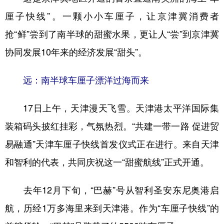
山东
河南
湖北
湖南
厘子快线”。一颗小小车厘子，让京津冀消费者
广东
广西
海南
重庆
抢“鲜”尝到了南半球的甜蜜水果，更让人“尝”到京津冀
四川
贵州
云南
西藏
协同发展10年来的经济发展“甜头”。
陕西
甘肃
青海
宁夏
远：南半球车厘子漂洋过海而来
新疆
内蒙古
黑龙江
17日上午，天津漫天飞雪。天津港太平洋国际集
多语种频道
装箱码头披红挂彩，气氛热烈。“共建一带一路 促进贸
易融通”天津车厘子快线首发仪式正在进行。来自天津
English
Español
Français
عربى
和智利的代表，共同庆祝这一“甜蜜航线”正式开通。
Русский язык
日本語
한국어
Deutsch
Português
去年12月下旬，“巴赫”号从智利圣安东尼奥港启
航，历经1万多海里来到天津港。作为“车厘子快线”的