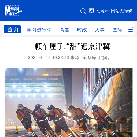
手机版
网站无障碍
PC版本
网站地图
首页
学习进行时
高层
时政
人事
国际
财
一颗车厘子,“甜”遍京津冀
学习进行时
高层
时政
人事
2024-01-18 10:22:33
来源：新华每日电讯
国际
财经
网评
港澳
台湾
思客智库
全球连线
教育
科技
科创
量子
体育
文化
书画
健康
军事
访谈
视频
图片
政务
法律
中央文件
金融
汽车
食品
人居
信息化
数字经济