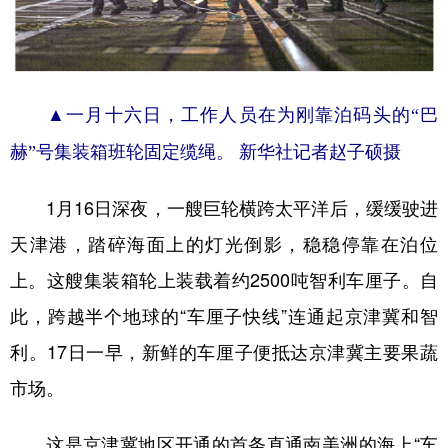
学术中国
乡村振兴
银龄
溯源中国
城市
旅游
能源
会展
▲一月十六日，工作人员在为刚靠泊码头的“巴
彩票
娱乐
时尚
悦读
赫”号集装箱班轮固定缆绳。 新华社记者赵子硕摄
公益
一带一路
亚太网
上市公司
1月16日深夜，一艘巨轮横跨太平洋后，缓缓驶进
文化产业
天津港，踏碎海面上的灯光倒影，稳稳停靠在泊位
上。这艘集装箱轮上装载着约2500吨智利车厘子。自
地方频道
此，跨越半个地球的“车厘子快线”连通起京津冀和智
北京
天津
河北
山西
利。17日一早，新鲜的车厘子便抵达京津冀主要果蔬
辽宁
吉林
上海
江苏
市场。
浙江
安徽
福建
江西
这是京津冀地区开通的首条直通南美洲的海上“车