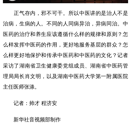
学术中国
乡村振兴
银龄
溯源中国
正气存内，邪不可干。所以中医讲的是治人不是
治病，生病的人。不同的人同病异治，异病同治。中
城市
旅游
能源
会展
医药的治疗和养生应该遵循什么样的规律和原则？怎
彩票
娱乐
时尚
悦读
么样发挥中医药的作用，更好地服务基层的群众？怎
公益
一带一路
亚太网
上市公司
么样更好地保护和传承中医药和中医药的文化？记者
文化产业
采访了湖南省卫生健康委党组成员、湖南省中医药管
理局局长肖文明，以及湖南中医药大学第一附属医院
地方频道
主任医师张涤。
北京
天津
河北
山西
记者：帅才 程济安
辽宁
吉林
上海
江苏
新华社音视频部制作
浙江
安徽
福建
江西