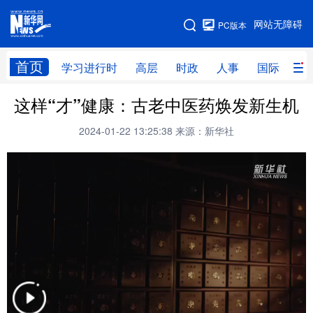
手机版
网站无障碍
PC版本
网站地图
首页
学习进行时
高层
时政
人事
国际
财
这样“才”健康：古老中医药焕发新生机
学习进行时
高层
时政
人事
2024-01-22 13:25:38
来源：新华社
国际
财经
网评
港澳
台湾
思客智库
全球连线
教育
科技
科创
量子
体育
文化
书画
健康
军事
访谈
视频
图片
政务
法律
中央文件
金融
汽车
食品
人居
信息化
数字经济