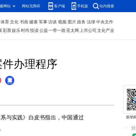
建网站
网站无障碍
客户端
手机版
站内搜索
体育
文化
书画
健康
军事
访谈
视频
图片
政务
法律
中央文件
展
彩票
娱乐
时尚
悦读
公益
一带一路
亚太网
上市公司
文化产业
案件办理程序
体系与实践》白皮书指出，中国通过
。