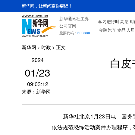
新华通讯社主办
学习进行时
高层
时
公司官网
金融
汽车
食品
人居
股票代码：
603888
新华网
>
时政
> 正文
2024
白皮
01/23
09:03:12
来源：新华网
新华社北京1月23日电 国务院
依法规范恐怖活动案件办理程序，