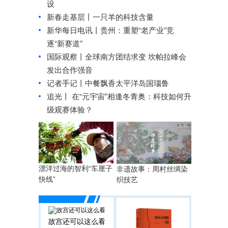
设
新春走基层丨一只羊的科技含量
新华每日电讯丨
贵州：重塑“老产业”竞
逐“新赛道”
国际观察丨
全球南方团结求变 坎帕拉峰会
发出合作强音
记者手记丨中餐飘香太平洋岛国瑙鲁
追光丨
在“元宇宙”相逢冬青奥：科技如何升
级观赛体验？
漂洋过海的智利“车厘子
非遗故事：周村丝绸染
快线”
织技艺
故宫还可以这么看