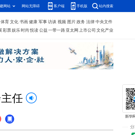
建网站
网站无障碍
客户端
手机版
站内搜索
体育
文化
书画
健康
军事
访谈
视频
图片
政务
法律
中央文件
展
彩票
娱乐
时尚
悦读
公益
一带一路
亚太网
上市公司
文化产业
会主任