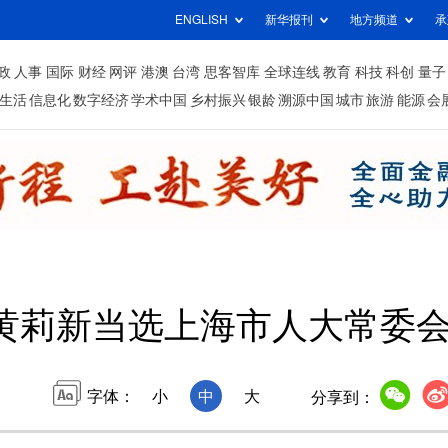
ENGLISH
新华报刊
地方频道
承
政
人事
国际
财经
网评
港澳
台湾
思客智库
全球连线
教育
科技
科创
量子
生活
信息化
数字经济
学术中国
乡村振兴
银龄
溯源中国
城市
旅游
能源
会
黄莉新当选上海市人大常委
字体：
小
中
大
分享到：