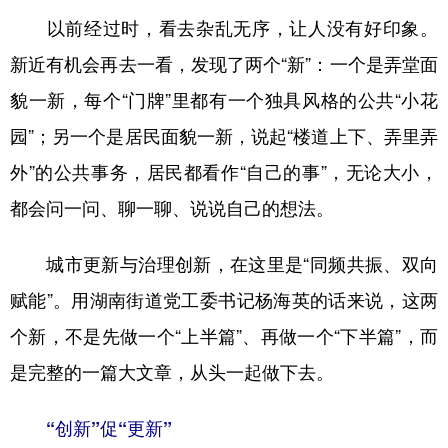
以前经过时，看去杂乱无序，让人没有好印象。
学术中国
乡村振兴
银龄
溯源中国
新近有机会再去一看，发现了两个“新”：一个是弄堂面
城市
旅游
能源
会展
貌一新，每个“门牌”里都有一个独具风格的公共“小花
彩票
娱乐
时尚
悦读
园”；另一个是居民面貌一新，说起“楼道上下、弄里弄
公益
一带一路
亚太网
上市公司
外”的公共事务，居民都看作“自己的事”，无论大小，
都会问一问、聊一聊、说说自己的想法。
文化产业
城市更新与治理创新，在这里是“同频共振、双向
地方频道
赋能”。用湖南街道党工委书记杨海英的话来说，这两
北京
天津
河北
山西
个新，不是先做一个“上半篇”、再做一个“下半篇”，而
辽宁
吉林
上海
江苏
是完整的一篇大文章，从头一起做下去。
浙江
安徽
福建
江西
“创新”促“更新”