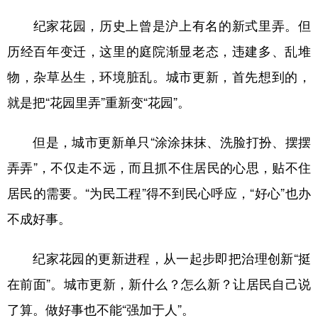
山东
河南
湖北
湖南
纪家花园，历史上曾是沪上有名的新式里弄。但
广东
广西
海南
重庆
历经百年变迁，这里的庭院渐显老态，违建多、乱堆
四川
贵州
云南
西藏
物，杂草丛生，环境脏乱。城市更新，首先想到的，
陕西
甘肃
青海
宁夏
就是把“花园里弄”重新变“花园”。
新疆
内蒙古
黑龙江
但是，城市更新单只“涂涂抹抹、洗脸打扮、摆摆
弄弄”，不仅走不远，而且抓不住居民的心思，贴不住
多语种频道
居民的需要。“为民工程”得不到民心呼应，“好心”也办
English
Español
Français
عربى
不成好事。
Русский язык
日本語
한국어
纪家花园的更新进程，从一起步即把治理创新“挺
Deutsch
Português
在前面”。城市更新，新什么？怎么新？让居民自己说
了算。做好事也不能“强加于人”。