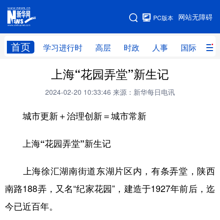
手机版
网站无障碍
PC版本
网站地图
首页
学习进行时
高层
时政
人事
国际
财
上海“花园弄堂”新生记
学习进行时
高层
时政
人事
2024-02-20 10:33:46
来源：新华每日电讯
国际
财经
网评
港澳
城市更新＋治理创新＝城市常新
台湾
思客智库
全球连线
教育
科技
科创
量子
体育
上海“花园弄堂”新生记
文化
书画
健康
军事
上海徐汇湖南街道东湖片区内，有条弄堂，陕西
访谈
视频
图片
政务
南路188弄，又名“纪家花园”，建造于1927年前后，迄
法律
中央文件
金融
汽车
今已近百年。
食品
人居
信息化
数字经济