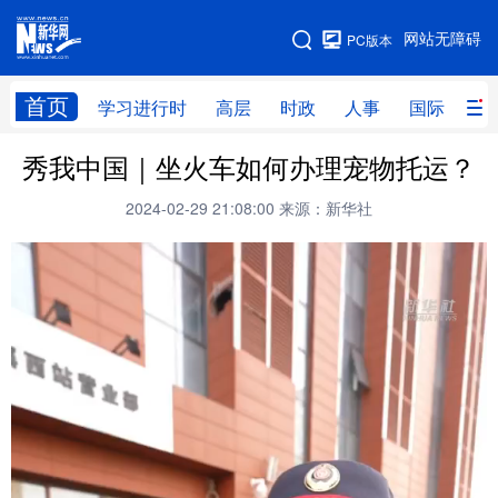
手机版
网站无障碍
PC版本
网站地图
首页
学习进行时
高层
时政
人事
国际
财
秀我中国｜坐火车如何办理宠物托运？
学习进行时
高层
时政
人事
2024-02-29 21:08:00
来源：新华社
国际
财经
网评
港澳
台湾
思客智库
全球连线
教育
科技
科创
量子
体育
文化
书画
健康
军事
访谈
视频
图片
政务
法律
中央文件
金融
汽车
食品
人居
信息化
数字经济