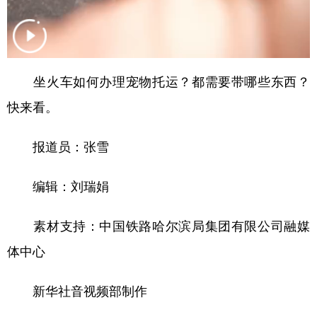
山东
河南
湖北
湖南
广东
广西
海南
重庆
四川
贵州
云南
西藏
坐火车如何办理宠物托运？都需要带哪些东西？
陕西
甘肃
青海
宁夏
快来看。
新疆
内蒙古
黑龙江
报道员：张雪
多语种频道
编辑：刘瑞娟
English
Español
Français
عربى
素材支持：中国铁路哈尔滨局集团有限公司融媒
Русский язык
日本語
한국어
体中心
Deutsch
Português
新华社音视频部制作