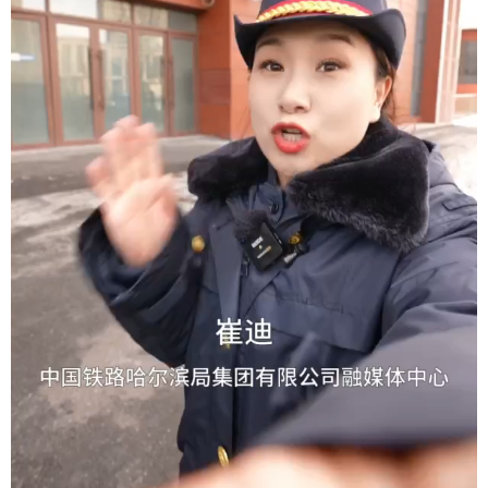
学术中国
乡村振兴
银龄
溯源中国
城市
旅游
能源
会展
彩票
娱乐
时尚
悦读
公益
一带一路
亚太网
上市公司
文化产业
地方频道
北京
天津
河北
山西
辽宁
吉林
上海
江苏
浙江
安徽
福建
江西