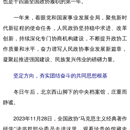
也是十四届全国政协履职的第一年。
学术中国
乡村振兴
银龄
溯源中国
一年来，着眼党和国家事业发展全局，聚焦新时
城市
旅游
能源
会展
代新征程的使命任务，人民政协坚持稳中求进、改革
彩票
娱乐
时尚
悦读
创新，持续深化专门协商机构建设，不断提升政协工
公益
一带一路
亚太网
上市公司
作质量和水平，奋力谱写人民政协事业发展新篇章，
凝聚起推进强国建设、民族复兴伟业的磅礴力量。
文化产业
坚定方向，夯实团结奋斗的共同思想根基
地方频道
冬日午后，北京西山脚下的中央档案馆，庄重而
北京
天津
河北
山西
静谧。
辽宁
吉林
上海
江苏
2023年11月28日，全国政协“马克思主义经典著作
浙江
安徽
福建
江西
研学”读书群部分委员走进这里，观看珍贵的馆藏史