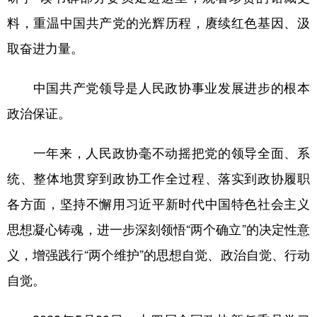
山东
河南
湖北
湖南
料，重温中国共产党的光辉历程，赓续红色基因、汲
广东
广西
海南
重庆
取奋进力量。
四川
贵州
云南
西藏
中国共产党领导是人民政协事业发展进步的根本
陕西
甘肃
青海
宁夏
政治保证。
新疆
内蒙古
黑龙江
一年来，人民政协毫不动摇把党的领导全面、系
多语种频道
统、整体地贯穿到政协工作全过程、落实到政协履职
各方面，坚持不懈用习近平新时代中国特色社会主义
English
Español
Français
عربى
思想凝心铸魂，进一步深刻领悟“两个确立”的决定性意
Русский язык
日本語
한국어
义，增强践行“两个维护”的思想自觉、政治自觉、行动
Deutsch
Português
自觉。