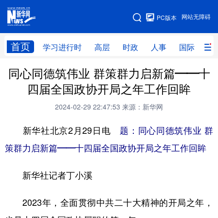
手机版
网站无障碍
PC版本
网站地图
首页
学习进行时
高层
时政
人事
国际
财
同心同德筑伟业 群策群力启新篇——十
学习进行时
高层
时政
人事
四届全国政协开局之年工作回眸
国际
财经
网评
港澳
2024-02-29 22:47:53
来源：新华网
台湾
思客智库
全球连线
教育
新华社北京2月29日电
题：同心同德筑伟业 群
科技
科创
量子
体育
策群力启新篇——十四届全国政协开局之年工作回眸
文化
书画
健康
军事
新华社记者丁小溪
访谈
视频
图片
政务
法律
中央文件
金融
汽车
2023年，全面贯彻中共二十大精神的开局之年，
食品
人居
信息化
数字经济