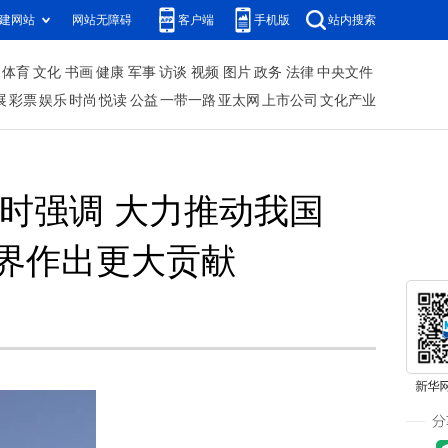
建网站
网站无障碍
客户端
手机版
站内搜索
体育
文化
书画
健康
军事
访谈
视频
图片
政务
法律
中央文件
展
彩票
娱乐
时尚
悦读
公益
一带一路
亚太网
上市公司
文化产业
时强调 大力推动我国
界作出更大贡献