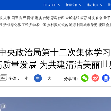
ENGLISH
新华报刊
地方频道
承
政
人事
国际
财经
网评
港澳
台湾
思客智库
全球连线
教育
科技
科创
量子
生活
信息化
数字经济
学术中国
乡村振兴
银龄
溯源中国
城市
旅游
能源
会
中央政治局第十二次集体学习
高质量发展 为共建清洁美丽世
字体：
小
中
大
分享到：