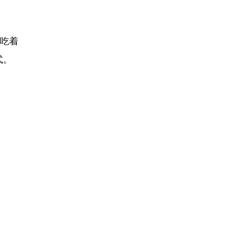
吃着
式。