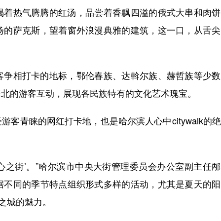
着热气腾腾的红汤，品尝着香飘四溢的俄式大串和肉饼
扬的萨克斯，望着窗外浪漫典雅的建筑，这一口，从舌尖
争相打卡的地标，鄂伦春族、达斡尔族、赫哲族等少数
海北的游客互动，展现各民族特有的文化艺术瑰宝。
青睐的网红打卡地，也是哈尔滨人心中citywalk的
心之街’。”哈尔滨市中央大街管理委员会办公室副主任
据不同的季节特点组织形式多样的活动，尤其是夏天的阳
乐之城的魅力。