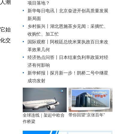
是人潮
项目落地？
新华每日电讯丨
北京奋进开创高质量发展
新局面
乡村振兴丨
湖北恩施茶乡见闻：采摘忙、
它始
收购忙、加工忙
文化交
国际观察丨
阿根廷总统米莱执政百日来改
革效果几何
经济热点问答丨日本结束负利率政策对经
济有何影响
新华鲜报丨探月新一步！鹊桥二号中继星
成功发射
带你回望“京张百年”
全球连线｜架起中欧合
作桥梁