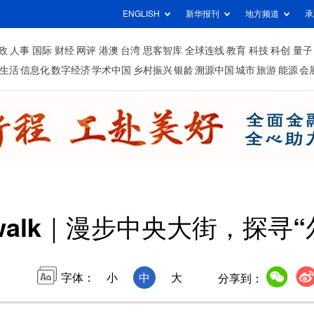
ENGLISH
新华报刊
地方频道
承
政
人事
国际
财经
网评
港澳
台湾
思客智库
全球连线
教育
科技
科创
量子
生活
信息化
数字经济
学术中国
乡村振兴
银龄
溯源中国
城市
旅游
能源
会
walk｜漫步中央大街，探寻“
字体：
小
中
大
分享到：