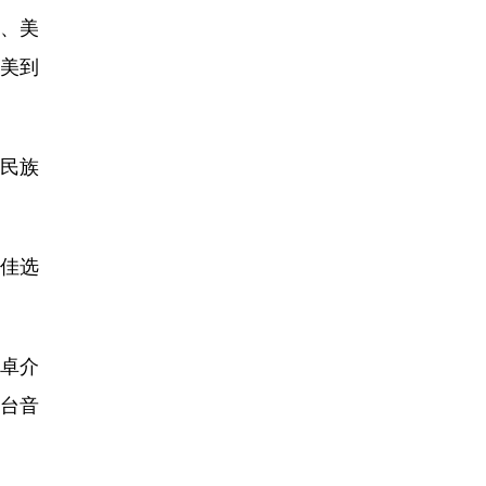
、美
美到
民族
绝佳选
邴卓介
台音