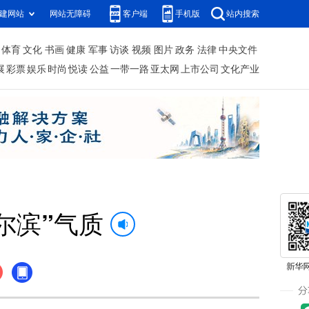
建网站
网站无障碍
客户端
手机版
站内搜索
体育
文化
书画
健康
军事
访谈
视频
图片
政务
法律
中央文件
展
彩票
娱乐
时尚
悦读
公益
一带一路
亚太网
上市公司
文化产业
尔滨”气质