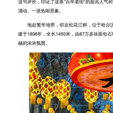
这句评价，印证了这条“百年老街”的超高人气
涌动、一派热闹景象。
地处繁华地带，邻近松花江畔，位于哈尔滨
建于1898年，全长1450米，由87万多块
融的浓浓氛围。