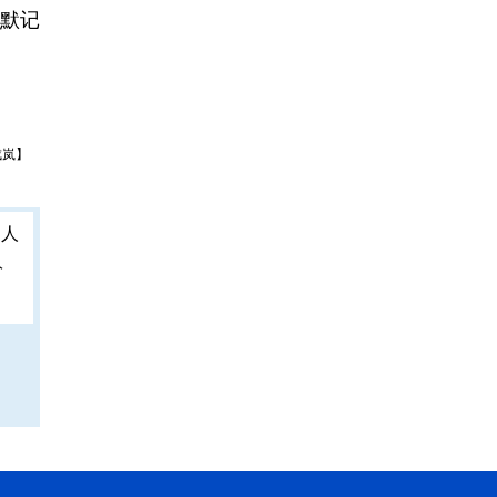
默记
成岚】
人