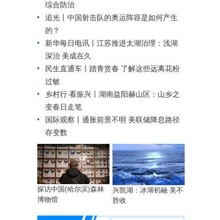
综合防治
追光丨
中国射击队的奥运阵容是如何产生
的？
新华每日电讯丨
江苏推进太湖治理：浅湖
深治 美成在久
民生直通车丨
踏青赏春 了解这些远离花粉
过敏
乡村行·看振兴丨
湖南益阳赫山区：山乡之
变春日走笔
国际观察丨
通胀前景不明 美联储降息路径
存变数
探访中国(哈尔滨)森林
兴凯湖：冰湖初融 美不
博物馆
胜收