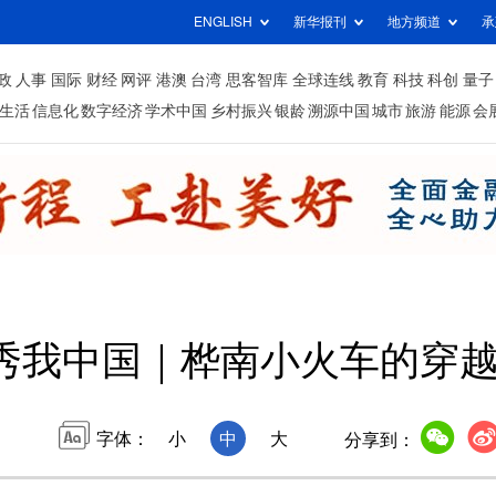
ENGLISH
新华报刊
地方频道
承
政
人事
国际
财经
网评
港澳
台湾
思客智库
全球连线
教育
科技
科创
量子
生活
信息化
数字经济
学术中国
乡村振兴
银龄
溯源中国
城市
旅游
能源
会
秀我中国｜桦南小火车的穿
字体：
小
中
大
分享到：