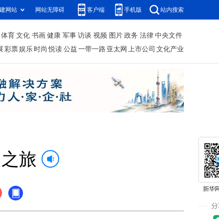
建网站
网站无障碍
客户端
手机版
站内搜索
体育
文化
书画
健康
军事
访谈
视频
图片
政务
法律
中央文件
展
彩票
娱乐
时尚
悦读
公益
一带一路
亚太网
上市公司
文化产业
越之旅