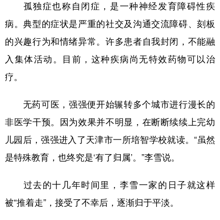
山东
河南
湖北
湖南
孤独症也称自闭症，是一种神经发育障碍性疾
病。典型的症状是严重的社交及沟通交流障碍、刻板
广东
广西
海南
重庆
的兴趣行为和情绪异常。许多患者自我封闭，不能融
四川
贵州
云南
西藏
入集体活动。目前，这种疾病尚无特效药物可以治
陕西
甘肃
青海
宁夏
疗。
新疆
内蒙古
黑龙江
无药可医，强强便开始辗转多个城市进行漫长的
多语种频道
非医学干预。因为效果并不明显，在断断续续上完幼
儿园后，强强进入了天津市一所培智学校就读。“虽然
English
Español
Français
عربى
是特殊教育，也终究是‘有了归属’。”李雪说。
Русский язык
日本語
한국어
过去的十几年时间里，李雪一家的日子就这样
Deutsch
Português
被“推着走”，接受了不幸后，逐渐归于平淡。