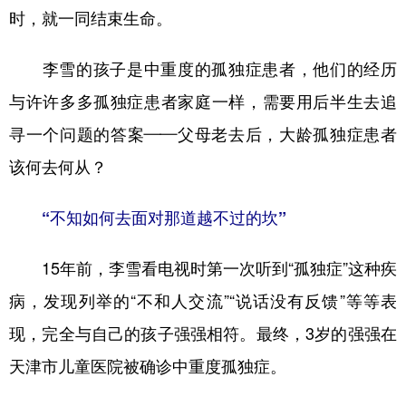
时，就一同结束生命。
学术中国
乡村振兴
银龄
溯源中国
李雪的孩子是中重度的孤独症患者，他们的经历
城市
旅游
能源
会展
与许许多多孤独症患者家庭一样，需要用后半生去追
彩票
娱乐
时尚
悦读
寻一个问题的答案——父母老去后，大龄孤独症患者
公益
一带一路
亚太网
上市公司
该何去何从？
文化产业
“不知如何去面对那道越不过的坎”
地方频道
15年前，李雪看电视时第一次听到“孤独症”这种疾
北京
天津
河北
山西
病，发现列举的“不和人交流”“说话没有反馈”等等表
现，完全与自己的孩子强强相符。最终，3岁的强强在
辽宁
吉林
上海
江苏
天津市儿童医院被确诊中重度孤独症。
浙江
安徽
福建
江西