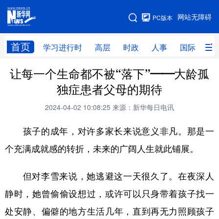
手机版
网站无障碍
PC版本
网站地图
首页
学习进行时
高层
时政
人事
国际
财
让每一个生命都不被“落下”——大龄孤
学习进行时
高层
时政
人事
独症患者父母的期待
国际
财经
网评
港澳
2024-04-02 10:08:25
来源：新华每日电讯
台湾
思客智库
全球连线
教育
孩子的成年，对许多家长来说意义非凡。那是一
科技
科创
量子
体育
个充满成就感的转折，未来的广阔人生就此铺展。
文化
书画
健康
军事
但对李雪来说，她逃避这一天很久了。在夜深人
访谈
视频
图片
政务
静时，她曾偷偷设想过，或许可以只身带着孩子找一
法律
中央文件
金融
汽车
处安静、偏僻的地方生活几年，直到再无力照顾孩子
食品
人居
信息化
数字经济