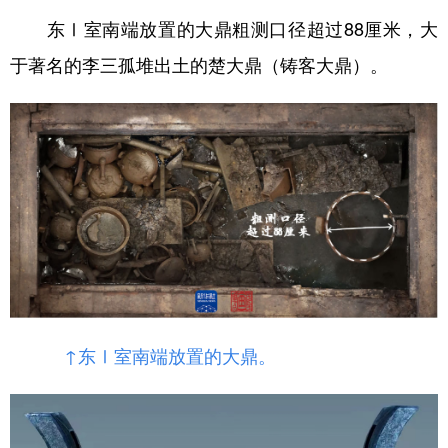
山东
河南
湖北
湖南
东Ⅰ室南端放置的大鼎粗测口径超过88厘米，大
广东
广西
海南
重庆
于著名的李三孤堆出土的楚大鼎（铸客大鼎）。
四川
贵州
云南
西藏
陕西
甘肃
青海
宁夏
新疆
内蒙古
黑龙江
多语种频道
English
Español
Français
عربى
Русский язык
日本語
한국어
↑东Ⅰ室南端放置的大鼎。
Deutsch
Português