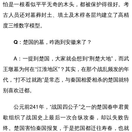
怕是一根看似平平无奇的木头，都被保护得很好。考
古人员还对墓葬封土、填土及木椁各层均建立了高精
度三维数字模型。
Q：楚国的墓，咋跑到安徽来了？
A：一提到楚国，大家就会想到“荆楚大地”，而武
王墩墓为何在“江淮地区”？其实，在那个战乱频发的年
代，“打不过就跑”是常态，与秦国相爱相杀的楚国就特
别喜欢迁都。
公元前241年，“战国四公子”之一的楚国春申君黄
歇组织了战国史上最后一次合纵攻秦，却以失败告
终。楚国害怕秦国报复，于是把国都迁往寿春，也就