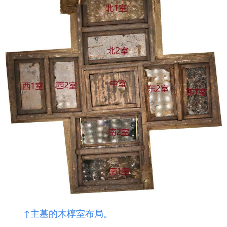
学术中国
乡村振兴
银龄
溯源中国
城市
旅游
能源
会展
彩票
娱乐
时尚
悦读
公益
一带一路
亚太网
上市公司
文化产业
地方频道
北京
天津
河北
山西
辽宁
吉林
上海
江苏
浙江
安徽
福建
江西
↑主墓的木椁室布局。