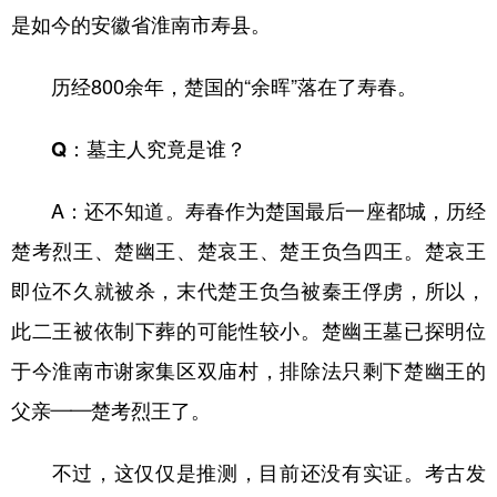
是如今的安徽省淮南市寿县。
历经800余年，楚国的“余晖”落在了寿春。
Q：墓主人究竟是谁？
A：还不知道。寿春作为楚国最后一座都城，历经
楚考烈王、楚幽王、楚哀王、楚王负刍四王。楚哀王
即位不久就被杀，末代楚王负刍被秦王俘虏，所以，
此二王被依制下葬的可能性较小。楚幽王墓已探明位
于今淮南市谢家集区双庙村，排除法只剩下楚幽王的
父亲——楚考烈王了。
不过，这仅仅是推测，目前还没有实证。考古发