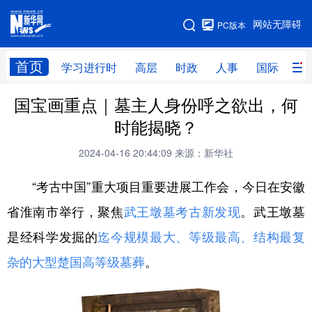
手机版
网站无障碍
PC版本
网站地图
首页
学习进行时
高层
时政
人事
国际
财
国宝画重点｜墓主人身份呼之欲出，何
学习进行时
高层
时政
人事
时能揭晓？
国际
财经
网评
港澳
2024-04-16 20:44:09
来源：新华社
台湾
思客智库
全球连线
教育
“考古中国”重大项目重要进展工作会，今日在安徽
科技
科创
量子
体育
省淮南市举行，聚焦
武王墩墓考古新发现
。武王墩墓
文化
书画
健康
军事
是经科学发掘的
迄今规模最大、等级最高、结构最复
访谈
视频
图片
政务
杂的大型楚国高等级墓葬
。
法律
中央文件
金融
汽车
食品
人居
信息化
数字经济