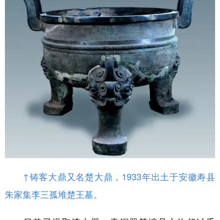
↑铸客大鼎又名楚大鼎，1933年出土于安徽寿县
朱家集李三孤堆楚王墓。