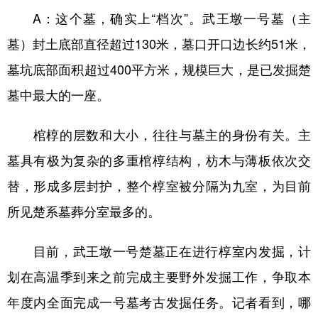
A：这个墓，确实上“档次”。武王墩一号墓（主
墓）封土底部直径超过130米，墓口开口边长约51米，
墓坑底部面积超过400平方米，规模巨大，是已发掘楚
墓中最大的一座。
棺椁的层数和大小，往往与墓主的身份有关。主
墓具有极为复杂的多重棺椁结构，枋木与薄板依次交
替，形成多层封护，整个椁室被分隔为九室，为目前
所见楚系墓葬分室最多的。
目前，武王墩一号楚墓正在进行椁室内发掘，计
划在高温季到来之前完成主要野外发掘工作，争取本
年度内全面完成一号墓考古发掘任务。记者看到，哪