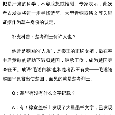
掘是严肃的科学，不容臆想或推测。专家表示，此次
考古发掘将进一步寻找楚简、大型青铜器铭文等关键
证据作为墓主身份的认定。
补充科普：楚考烈王何许人也？
他曾是秦国的“人质”，是秦王的正牌女婿，后在春
申君黄歇的帮助下逃归楚国，继承王位，成为楚国第
39任王。成语“毛遂自荐”也和楚考烈王有关——毛遂随
赵国平原君出使楚国，面见的就是楚考烈王。
Q：墓里有没有什么文字记载？
A：有！椁室盖板上发现了大量墨书文字，已发现