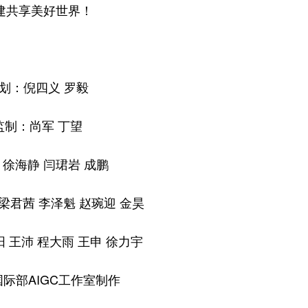
建共享美好世界！
划：倪四义 罗毅
监制：尚军 丁望
徐海静 闫珺岩 成鹏
：梁君茜 李泽魁 赵琬迎 金昊
 王沛 程大雨 王申 徐力宇
际部AIGC工作室制作