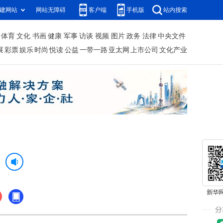
建网站
网站无障碍
客户端
手机版
站内搜索
体育
文化
书画
健康
军事
访谈
视频
图片
政务
法律
中央文件
展
彩票
娱乐
时尚
悦读
公益
一带一路
亚太网
上市公司
文化产业
来