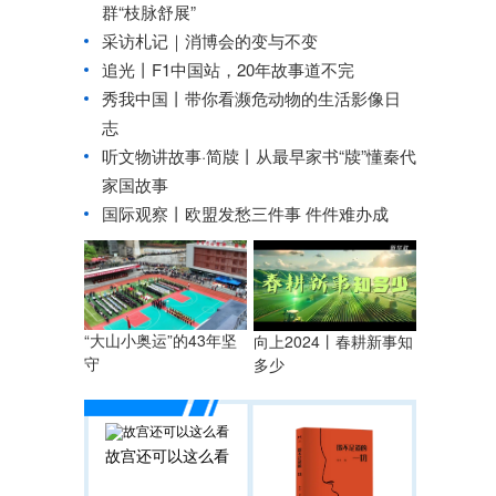
群“枝脉舒展”
采访札记｜消博会的变与不变
追光丨
F1中国站，20年故事道不完
秀我中国丨
带你看濒危动物的生活影像日
志
听文物讲故事·简牍丨从最早家书“牍”懂秦代
家国故事
国际观察丨
欧盟发愁三件事 件件难办成
“大山小奥运”的43年坚
向上2024丨春耕新事知
守
多少
故宫还可以这么看