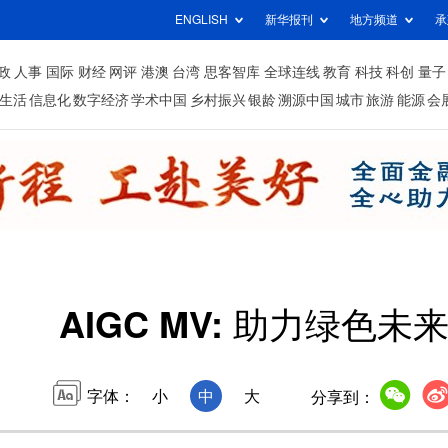
ENGLISH
新华报刊
地方频道
承
政
人事
国际
财经
网评
港澳
台湾
思客智库
全球连线
教育
科技
科创
量子
生活
信息化
数字经济
学术中国
乡村振兴
银龄
溯源中国
城市
旅游
能源
会
AIGC MV: 助力绿色未
字体：
小
中
大
分享到：