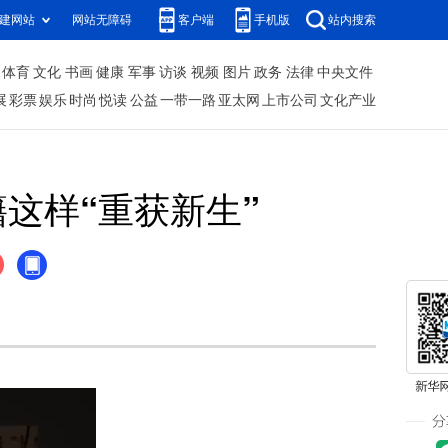
建网站
网站无障碍
客户端
手机版
站内搜索
体育
文化
书画
健康
军事
访谈
视频
图片
政务
法律
中央文件
展
彩票
娱乐
时尚
悦读
公益
一带一路
亚太网
上市公司
文化产业
这样“重获新生”