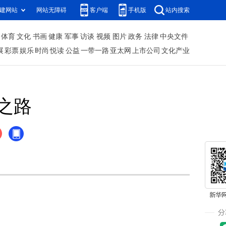
建网站
网站无障碍
客户端
手机版
站内搜索
体育
文化
书画
健康
军事
访谈
视频
图片
政务
法律
中央文件
展
彩票
娱乐
时尚
悦读
公益
一带一路
亚太网
上市公司
文化产业
之路