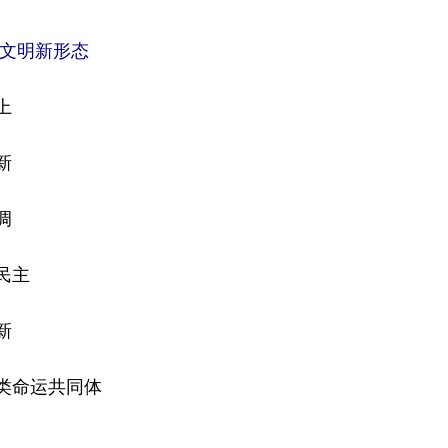
类文明新形态
上
新
调
民主
新
类命运共同体