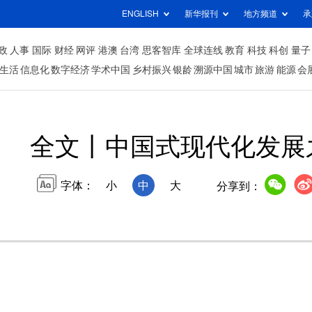
ENGLISH
新华报刊
地方频道
承
政
人事
国际
财经
网评
港澳
台湾
思客智库
全球连线
教育
科技
科创
量子
生活
信息化
数字经济
学术中国
乡村振兴
银龄
溯源中国
城市
旅游
能源
会
全文丨中国式现代化发展
字体：
小
中
大
分享到：