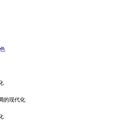
色
化
调的现代化
化