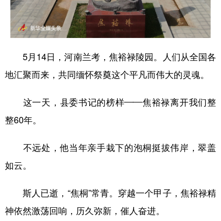
山东
河南
湖北
湖南
广东
广西
海南
重庆
四川
贵州
云南
西藏
5月14日，河南兰考，焦裕禄陵园。人们从全国各
陕西
甘肃
青海
宁夏
地汇聚而来，共同缅怀祭奠这个平凡而伟大的灵魂。
新疆
内蒙古
黑龙江
这一天，县委书记的榜样——焦裕禄离开我们整
整60年。
多语种频道
English
Español
Français
عربى
不远处，他当年亲手栽下的泡桐挺拔伟岸，翠盖
如云。
Русский язык
日本語
한국어
Deutsch
Português
斯人已逝，“焦桐”常青。穿越一个甲子，焦裕禄精
神依然激荡回响，历久弥新，催人奋进。