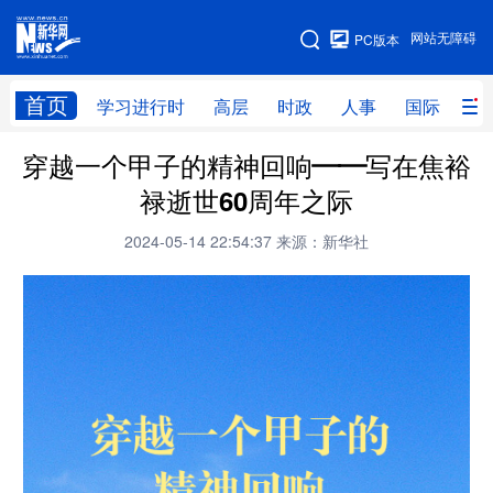
手机版
网站无障碍
PC版本
网站地图
首页
学习进行时
高层
时政
人事
国际
财
穿越一个甲子的精神回响——写在焦裕
学习进行时
高层
时政
人事
禄逝世60周年之际
国际
财经
网评
港澳
2024-05-14 22:54:37
来源：新华社
台湾
思客智库
全球连线
教育
科技
科创
量子
体育
文化
书画
健康
军事
访谈
视频
图片
政务
法律
中央文件
金融
汽车
食品
人居
信息化
数字经济