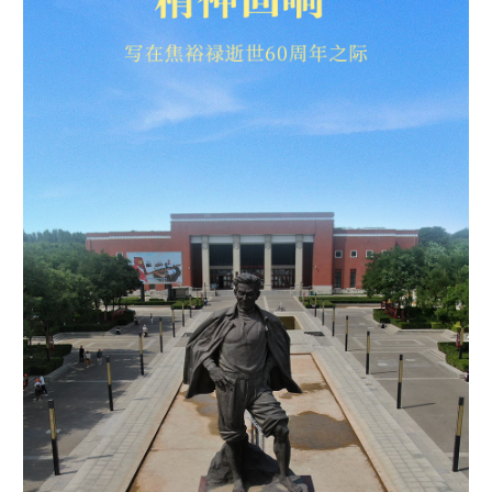
学术中国
乡村振兴
银龄
溯源中国
城市
旅游
能源
会展
彩票
娱乐
时尚
悦读
公益
一带一路
亚太网
上市公司
文化产业
地方频道
北京
天津
河北
山西
辽宁
吉林
上海
江苏
浙江
安徽
福建
江西