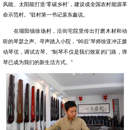
风能、太阳能打造‘零碳乡村’，建设成全国农村能源革
命示范村。”驻村第一书记裴东鑫说。
在堌阳镇徐场村，沿街宅院里传出打磨木材和动
听的琴瑟之声。寻声踏入小院，“90后”琴师徐亚冲正拨
动琴弦，调试古琴。“制琴不仅是我们致富的门路，弹
琴已成为我们的新生活方式。”