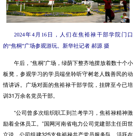
2024年4月16日，人们在焦裕禄干部学院门口
的“焦桐”广场参观游玩。新华社记者 郝源 摄
午后，“焦桐”广场，绿荫下整齐地摆放着数十个小
板凳，参观学习的学员端坐聆听守树老人魏善民的动
情讲诉。广场对面的焦裕禄干部学院，挂牌至今已培
训31万余名党员干部。
“公司曾多次组织职工到兰考学习，焦裕禄精神激
励着全体员工。”国网河南省电力公司党建部主任田世
立说，公司组建325支焦裕禄共产党员服务队，活跃在