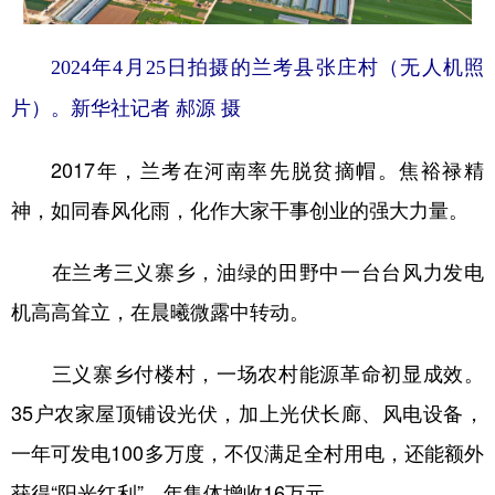
2024年4月25日拍摄的兰考县张庄村（无人机照
片）。新华社记者 郝源 摄
2017年，兰考在河南率先脱贫摘帽。焦裕禄精
神，如同春风化雨，化作大家干事创业的强大力量。
在兰考三义寨乡，油绿的田野中一台台风力发电
机高高耸立，在晨曦微露中转动。
三义寨乡付楼村，一场农村能源革命初显成效。
35户农家屋顶铺设光伏，加上光伏长廊、风电设备，
一年可发电100多万度，不仅满足全村用电，还能额外
获得“阳光红利”，年集体增收16万元。