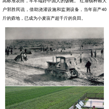
高标准农田，牢牢端好中国人的饭碗。”红庙镇种粮大
户郭胜民说，借助浇灌设施和监测设备，当年亩产40
斤的孬地，已成为小麦亩产超千斤的良田。