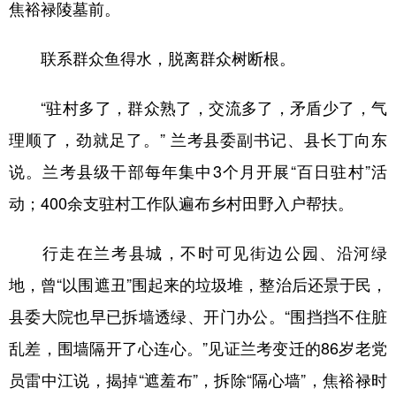
焦裕禄陵墓前。
联系群众鱼得水，脱离群众树断根。
“驻村多了，群众熟了，交流多了，矛盾少了，气
理顺了，劲就足了。” 兰考县委副书记、县长丁向东
说。兰考县级干部每年集中3个月开展“百日驻村”活
动；400余支驻村工作队遍布乡村田野入户帮扶。
行走在兰考县城，不时可见街边公园、沿河绿
地，曾“以围遮丑”围起来的垃圾堆，整治后还景于民，
县委大院也早已拆墙透绿、开门办公。“围挡挡不住脏
乱差，围墙隔开了心连心。”见证兰考变迁的86岁老党
员雷中江说，揭掉“遮羞布”，拆除“隔心墙”，焦裕禄时