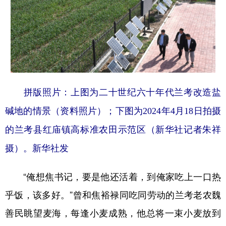
拼版照片：上图为二十世纪六十年代兰考改造盐
碱地的情景（资料照片）；下图为2024年4月18日拍摄
的兰考县红庙镇高标准农田示范区（新华社记者朱祥
摄）。新华社发
“俺想焦书记，要是他还活着，到俺家吃上一口热
乎饭，该多好。”曾和焦裕禄同吃同劳动的兰考老农魏
善民眺望麦海，每逢小麦成熟，他总将一束小麦放到