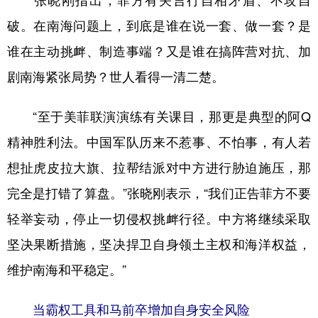
张晓刚指出，菲方有关言行自相矛盾、不攻自
破。在南海问题上，到底是谁在说一套、做一套？是
谁在主动挑衅、制造事端？又是谁在搞阵营对抗、加
剧南海紧张局势？世人看得一清二楚。
“至于美菲联演演练有关课目，那更是典型的阿Q
精神胜利法。中国军队历来不惹事、不怕事，有人若
想扯虎皮拉大旗、拉帮结派对中方进行胁迫施压，那
完全是打错了算盘。”张晓刚表示，“我们正告菲方不要
轻举妄动，停止一切侵权挑衅行径。中方将继续采取
坚决果断措施，坚决捍卫自身领土主权和海洋权益，
维护南海和平稳定。”
当霸权工具和马前卒增加自身安全风险