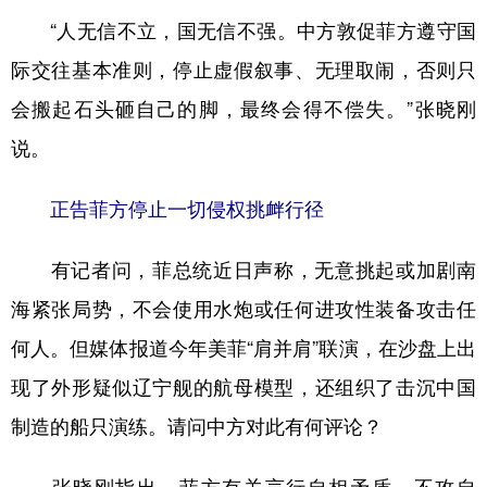
山东
河南
湖北
湖南
“人无信不立，国无信不强。中方敦促菲方遵守国
广东
广西
海南
重庆
际交往基本准则，停止虚假叙事、无理取闹，否则只
四川
贵州
云南
西藏
会搬起石头砸自己的脚，最终会得不偿失。”张晓刚
陕西
甘肃
青海
宁夏
说。
新疆
内蒙古
黑龙江
正告菲方停止一切侵权挑衅行径
多语种频道
有记者问，菲总统近日声称，无意挑起或加剧南
海紧张局势，不会使用水炮或任何进攻性装备攻击任
English
Español
Français
عربى
何人。但媒体报道今年美菲“肩并肩”联演，在沙盘上出
Русский язык
日本語
한국어
现了外形疑似辽宁舰的航母模型，还组织了击沉中国
Deutsch
Português
制造的船只演练。请问中方对此有何评论？