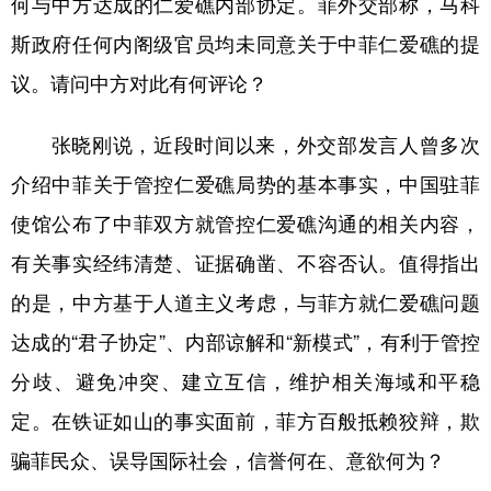
何与中方达成的仁爱礁内部协定。菲外交部称，马科
斯政府任何内阁级官员均未同意关于中菲仁爱礁的提
学术中国
乡村振兴
银龄
溯源中国
议。请问中方对此有何评论？
城市
旅游
能源
会展
彩票
娱乐
时尚
悦读
张晓刚说，近段时间以来，外交部发言人曾多次
公益
一带一路
亚太网
上市公司
介绍中菲关于管控仁爱礁局势的基本事实，中国驻菲
使馆公布了中菲双方就管控仁爱礁沟通的相关内容，
文化产业
有关事实经纬清楚、证据确凿、不容否认。值得指出
的是，中方基于人道主义考虑，与菲方就仁爱礁问题
地方频道
达成的“君子协定”、内部谅解和“新模式”，有利于管控
北京
天津
河北
山西
分歧、避免冲突、建立互信，维护相关海域和平稳
辽宁
吉林
上海
江苏
定。在铁证如山的事实面前，菲方百般抵赖狡辩，欺
浙江
安徽
福建
江西
骗菲民众、误导国际社会，信誉何在、意欲何为？