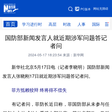
手机版
网站无障碍
PC版本
网站地图
首页
学习进行时
高层
时政
人事
国际
财
国防部新闻发言人就近期涉军问题答记
学习进行时
高层
时政
人事
者问
国际
财经
网评
港澳
2024-05-17 18:23:54
来源：新华网
台湾
思客智库
全球连线
教育
新华社北京5月17日电（记者李晓明）国防部新闻
科技
科创
量子
体育
发言人张晓刚17日就近期涉军问题答记者问。
文化
书画
健康
军事
菲方抵赖狡辩 终将得不偿失
访谈
视频
图片
政务
法律
中央文件
金融
汽车
有记者问，菲防长近日称，菲国防部从未参与任
食品
人居
信息化
数字经济