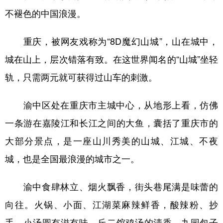
不褪色的中国浪漫。
重庆，被网友戏称为“8D魔幻山城”，山在城中，
城在山上，层次错落有致。在这世界闻名的“山城”坐轻
轨，只需两元就可获得过山车的刺激。
渝中区处在重庆市主城中心，从地形上看，仿佛
一条游在嘉陵江和长江之间的大鱼，囊括了重庆市的
大部分景点，是一座山川秀美的山城、江城、不夜
城，也是全国最浪漫的城市之一。
渝中食肆林立、烟火飘香，街头巷尾满是味蕾的
向往。火锅、小面、江湖菜麻辣鲜香，酸辣粉、抄
手、小汤圆有滋有味，丘二馆鸡汤的清香、九园包子