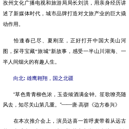
山东
河南
湖北
湖南
孜州文化广播电视和旅游局局长刘洪，用亲身经历讲
述了新媒体时代，城市品牌打造对文旅产业的巨大撬
广东
广西
海南
重庆
动作用。
四川
贵州
云南
西藏
陕西
甘肃
青海
宁夏
恰逢春已尽、夏刚至，正好打开中国大美山河
新疆
内蒙古
黑龙江
图，探寻宝藏“旅城”新故事，感受一半山川湖海、一
半人间烟火的有趣人生。
多语种频道
向北: 雄鹰翱翔，国之北疆
English
Español
Français
عربى
“草色青青柳色浓，玉壶倾酒满金钟。笙歌嘹亮随
Русский язык
日本語
한국어
风去，知尽关山第几重。”——唐·高骈《边方春兴》
Deutsch
Português
在本次推介会上，演员达喜一首呼麦带着从远古