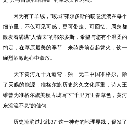
因为有了羊绒，“暖城”鄂尔多斯的暖意流淌在每个
细节里，不仅可见可感，更可带走、可回忆。周身都
散发着满满“人情味”的鄂尔多斯，希望与您有个温柔的
约定，在草原最美的季节，来毡房前点起篝火，饮一
碗烈酒激起心中豪放。
天下黄河九十九道弯，独一无二中国准格尔。除
了天赐的能源，准格尔旗历史悠久文化厚重，诗人王
维曾为准格尔旗美稷古城写下“千里万里春草色，黄河
东流流不息”的佳句。
历史流淌过北纬37°这一神奇的地理界线，促发了