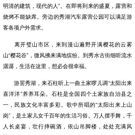
明清的建筑，现代的人”。在即将到来的盛夏，露营和
烧烤不能缺席。旁边的秀湖汽车露营公园可以满足游
客各项户外需求。
离开璧山市区，来到漫山遍野开满樱花的云雾
山“樱花谷”，微风拂来满地缤纷。到秀水古街细听流水
潺潺，生活在这里，想必会很幸福。
游罢秀湖，来石柱听上一曲土家啰儿调“太阳出来
喜洋洋”养养耳朵。石柱是全国四个土家族自治县之
一，民族文化丰富多彩。歌中所唱的“太阳出来上山
岗”，是土家儿女千百年的生活习俗。万人摆手舞，千
人长桌宴，壮行摔碗酒，依山吊脚楼，处处充满风