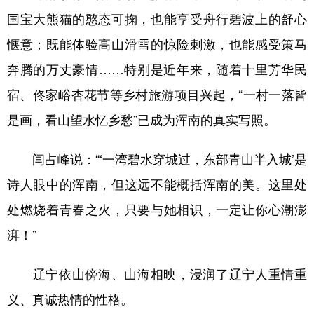
国宝大熊猫的憨态可掬，也能享受舟行碧波上的舒心
惬意；既能体验高山滑雪的惊险刺激，也能感受策马
奔腾的万丈豪情……特别是近年来，随着十里芳华民
宿、佟家峪杏花节等乡村旅游项目兴起，“一村一落皆
是画，看山望水忆乡愁”已成为浑南的真实写照。
闫占峰说：“‘一湾碧水穿城过，东部青山半入城’是
诗人眼中的浑南，但这远不能概括浑南的美。这里处
处燃烧着青春之火，只要与她相识，一定让你心潮澎
湃！”
辽宁依山傍海、山海相映，浸润了辽宁人重情重
义、真诚热情的性格。