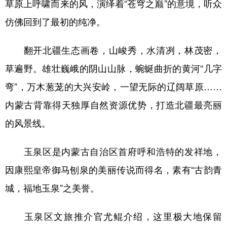
草原上呼啸而来的风，演绎着“苍穹之巅”的意境，听众
仿佛回到了最初的纯净。
翻开北疆生态画卷，山峻秀，水清冽，林茂密，
草遍野。雄壮巍峨的阴山山脉，蜿蜒曲折的黄河“几字
弯”，万木葱茏的大兴安岭，一望无际的辽阔草原……
内蒙古背靠得天独厚自然资源优势，打造北疆最亮丽
的风景线。
玉泉区是内蒙古自治区首府呼和浩特的发祥地，
因康熙皇帝御马刨泉的美丽传说而得名，素有“古韵青
城，福地玉泉”之美誉。
玉泉区文旅推介官尤鲲介绍，这里极大地保留