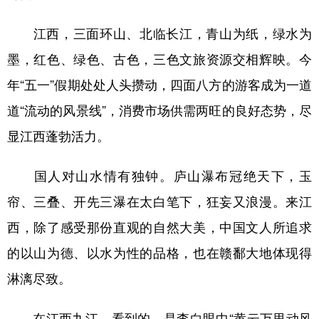
江西，三面环山、北临长江，青山为纸，绿水为
墨，红色、绿色、古色，三色文旅资源交相辉映。今
年“五一”假期处处人头攒动，四面八方的游客成为一道
道“流动的风景线”，消费市场供需两旺的良好态势，尽
显江西蓬勃活力。
国人对山水情有独钟。庐山瀑布冠绝天下，玉
帘、三叠、开先三瀑在太白笔下，狂妄又浪漫。来江
西，除了感受那份直观的自然大美，中国文人所追求
的以山为德、以水为性的品格，也在赣鄱大地体现得
淋漓尽致。
在江西九江，看到的，是李白眼中“黄云万里动风