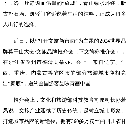
下，选一座静谧而温馨的“旅城”，青山绿水环绕，听
学术中国
乡村振兴
银龄
溯源中国
古朴石墙、斑驳门窗诉说着生活的纯粹，正成为很多
城市
旅游
能源
会展
人出行的选择。
彩票
娱乐
时尚
悦读
近日，以“打开文旅新市面”为主题的2024世界品
公益
一带一路
亚太网
上市公司
牌莫干山大会·文旅品牌推介会（下文简称推介会），
文化产业
在浙江省湖州市德清县举办。会上，来自辽宁、江
西、重庆、内蒙古等省区市的部分旅游城市争相亮
地方频道
出“家底”，邀约全国游客品味诗画中国。
北京
天津
河北
山西
推介会上，文化和旅游部科技教育司原司长孙若
辽宁
吉林
上海
江苏
风说，文旅产业延续了历史传统，是树立城市形象、
浙江
安徽
福建
江西
打造城市品牌的新途径。拥有360多万粉丝的四川省甘