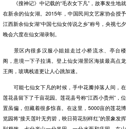
《搜神记》中记载的“毛衣女下凡”，故事发生地就
在新余的仙女湖。2015年，中国民间文艺家协会授予
江西新余仙女湖“中国七仙女传说之乡”称号，央视七夕
晚会六度在仙女湖录制。
景区内很多汉服小姐姐走过小桥流水、亭台楼
阁，意境一下子拉满。登上仙女湖景区海拔最高点龙
王阁，玻璃栈道更让人心跳加速。
可能七仙女下凡的时候，手中花瓣掉落人间，在
莲花县留下了千亩花园。莲花县号称“江西小贵州”，位
置虽偏，但藏着很多惊喜。在这里，5000亩的莲花博
览园将“接天莲叶无穷碧，映日荷花别样红”的景象发挥
到极致。七分半山一分半田，一分水面和庄园，在山