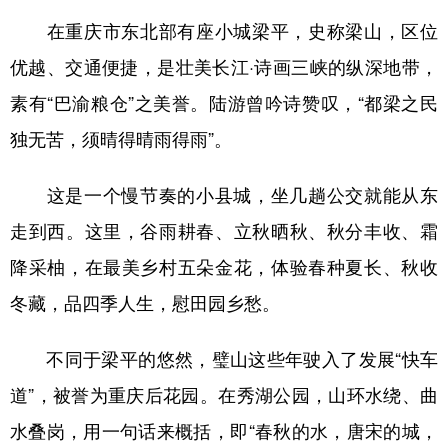
在重庆市东北部有座小城梁平，史称梁山，区位
优越、交通便捷，是壮美长江·诗画三峡的纵深地带，
素有“巴渝粮仓”之美誉。陆游曾吟诗赞叹，“都梁之民
独无苦，须晴得晴雨得雨”。
这是一个慢节奏的小县城，坐几趟公交就能从东
走到西。这里，谷雨耕春、立秋晒秋、秋分丰收、霜
降采柚，在最美乡村五朵金花，体验春种夏长、秋收
冬藏，品四季人生，慰田园乡愁。
不同于梁平的悠然，璧山这些年驶入了发展“快车
道”，被誉为重庆后花园。在秀湖公园，山环水绕、曲
水叠岗，用一句话来概括，即“春秋的水，唐宋的城，