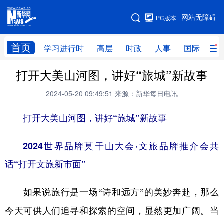
手机版
网站无障碍
PC版本
网站地图
首页
学习进行时
高层
时政
人事
国际
财
打开大美山河图，讲好“旅城”新故事
学习进行时
高层
时政
人事
2024-05-20 09:49:51
来源：新华每日电讯
国际
财经
网评
港澳
打开大美山河图，讲好“旅城”新故事
台湾
思客智库
全球连线
教育
科技
科创
量子
体育
2024世界品牌莫干山大会·文旅品牌推介会共
文化
书画
健康
军事
话“打开文旅新市面”
访谈
视频
图片
政务
如果说旅行是一场“诗和远方”的美妙奔赴，那么
法律
中央文件
金融
汽车
今天可供人们追寻和探索的空间，显然更加广阔。当
食品
人居
信息化
数字经济