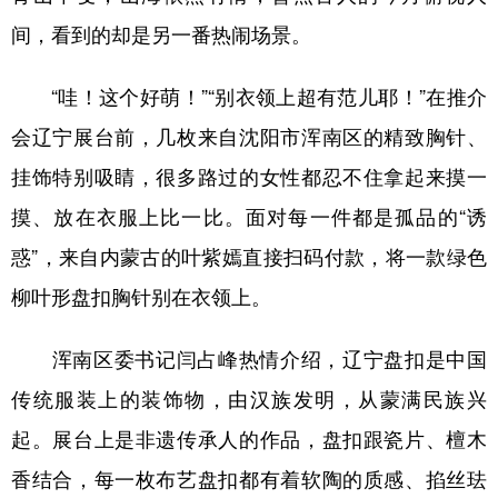
间，看到的却是另一番热闹场景。
“哇！这个好萌！”“别衣领上超有范儿耶！”在推介
会辽宁展台前，几枚来自沈阳市浑南区的精致胸针、
挂饰特别吸睛，很多路过的女性都忍不住拿起来摸一
摸、放在衣服上比一比。面对每一件都是孤品的“诱
惑”，来自内蒙古的叶紫嫣直接扫码付款，将一款绿色
柳叶形盘扣胸针别在衣领上。
浑南区委书记闫占峰热情介绍，辽宁盘扣是中国
传统服装上的装饰物，由汉族发明，从蒙满民族兴
起。展台上是非遗传承人的作品，盘扣跟瓷片、檀木
香结合，每一枚布艺盘扣都有着软陶的质感、掐丝珐