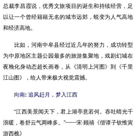
总裁李昌霞说，优秀文旅项目的诞生和持续经营，足
以让一个曾经籍籍无名的城市远郊，蜕变为人气高地
和经济高地。
比如，河南中牟县经过近几年的努力，成功转型
为中原地区主题公园最多的旅游集聚地，戏剧幻城在
夜晚化身动态超长画卷，从《清明上河图》到《千里
江山图》，给人带来极大视觉震撼。
向南: 追风赶月，梦入江西
“江西美景闻天下，君上湖亭意若何。吞吐晴光千
浪暖，卷舒云气两峰多。”——宋·顾禧《偕谭子钦惟寅
游西樵》