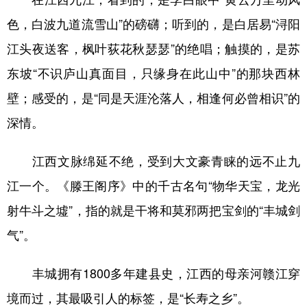
色，白波九道流雪山”的磅礴；听到的，是白居易“浔阳
江头夜送客，枫叶荻花秋瑟瑟”的绝唱；触摸的，是苏
东坡“不识庐山真面目，只缘身在此山中”的那块西林
壁；感受的，是“同是天涯沦落人，相逢何必曾相识”的
深情。
江西文脉绵延不绝，受到大文豪青睐的远不止九
江一个。《滕王阁序》中的千古名句“物华天宝，龙光
射牛斗之墟”，指的就是干将和莫邪两把宝剑的“丰城剑
气”。
丰城拥有1800多年建县史，江西的母亲河赣江穿
境而过，其最吸引人的标签，是“长寿之乡”。