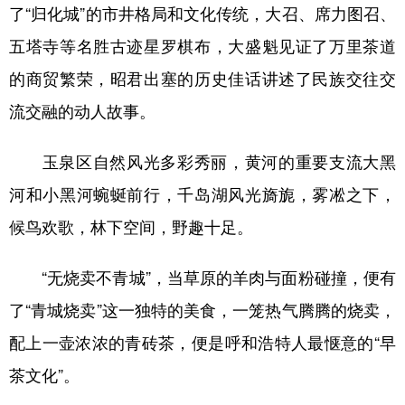
了“归化城”的市井格局和文化传统，大召、席力图召、
五塔寺等名胜古迹星罗棋布，大盛魁见证了万里茶道
的商贸繁荣，昭君出塞的历史佳话讲述了民族交往交
流交融的动人故事。
玉泉区自然风光多彩秀丽，黄河的重要支流大黑
河和小黑河蜿蜒前行，千岛湖风光旖旎，雾凇之下，
候鸟欢歌，林下空间，野趣十足。
“无烧卖不青城”，当草原的羊肉与面粉碰撞，便有
了“青城烧卖”这一独特的美食，一笼热气腾腾的烧卖，
配上一壶浓浓的青砖茶，便是呼和浩特人最惬意的“早
茶文化”。