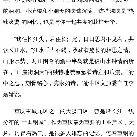
的油润、小滨楼和小洞天的味蕾沉淀。这些滋味是“热
辣滚烫”的回忆，也是与你一起共度的花样年华。
“我住长江头，君住长江尾。日日思君不见君，共
饮长江水。”江水千古不竭，承载着悠长的相思之情。
山形水势、两江围合的渝中半岛就是被山水钟情的所
在，“江崖街洞天”的独特地貌氤氲着诗意和浪漫。“渝
中之恋，刻骨铭心，隽永如诗。”渝中区文旅委主任李
嘉婧说。
重庆主城九区之一的大渡口区，曾是沿长江一线
分布的“十里钢城”，作为重庆最为重要的工业产区，大
片厂房冒着热气，是很多人难忘的记忆。随着重钢的