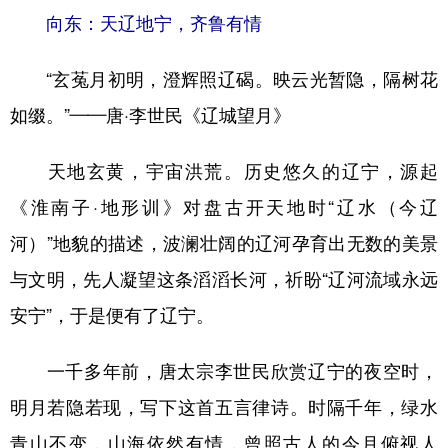
向东：天辽地宁，齐鲁有情
“玄菟月初明，澄辉照辽碣。映云光暂隐，隔树花
如缀。”——唐·李世民《辽城望月》
天地玄黄，宇宙洪荒。历史悠久的辽宁，源起
《淮南子·地形训》对盘古开天地时“辽水（今辽
河）”地貌的描述，波澜壮阔的辽河孕育出无数的美景
与文明，先人凝望这条滔滔长河，祈盼“辽河流域永远
安宁”，于是便有了辽宁。
一千多年前，唐太宗李世民欣赏辽宁的夜空时，
明月若隐若现，写下这首五言律诗。时隔千年，绿水
青山不变，山海依然有情，曾照古人的今月俯视人