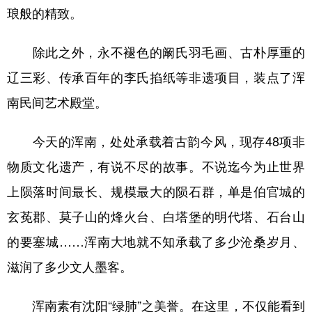
琅般的精致。
除此之外，永不褪色的阚氏羽毛画、古朴厚重的
辽三彩、传承百年的李氏掐纸等非遗项目，装点了浑
南民间艺术殿堂。
今天的浑南，处处承载着古韵今风，现存48项非
物质文化遗产，有说不尽的故事。不说迄今为止世界
上陨落时间最长、规模最大的陨石群，单是伯官城的
玄莬郡、莫子山的烽火台、白塔堡的明代塔、石台山
的要塞城……浑南大地就不知承载了多少沧桑岁月、
滋润了多少文人墨客。
浑南素有沈阳“绿肺”之美誉。在这里，不仅能看到