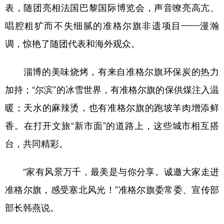
表，随团亮相法国巴黎国际博览会，声音嘹亮高亢、
唱腔粗犷而不失细腻的准格尔旗非遗项目——漫瀚
调，惊艳了随团代表和海外观众。
淄博的美味烧烤，有来自准格尔旗环保炭的热力
加持；“尔滨”的冰雪世界，有准格尔旗的保供煤注入温
暖；天水的麻辣烫，也有准格尔旗的跑坡羊肉增添鲜
香。在打开文旅“新市面”的道路上，这些城市相互搭
台，共同精彩。
“家有风景万千，最美是与你分享。诚邀大家走进
准格尔旗，感受塞北风光！”准格尔旗委常委、宣传部
部长韩燕说。