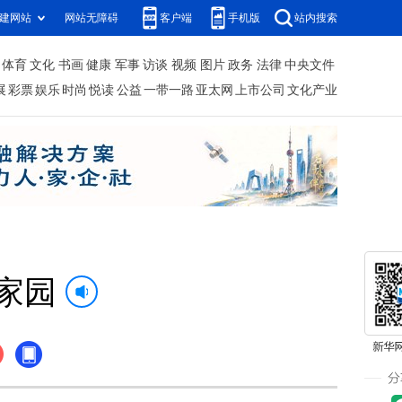
建网站
网站无障碍
客户端
手机版
站内搜索
体育
文化
书画
健康
军事
访谈
视频
图片
政务
法律
中央文件
展
彩票
娱乐
时尚
悦读
公益
一带一路
亚太网
上市公司
文化产业
家园