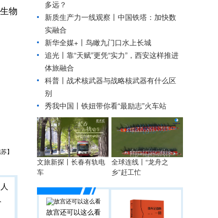
多远？
生物
新质生产力一线观察丨中国铁塔：加快数
实融合
新华全媒+丨
鸟瞰九门口水上长城
追光丨
靠“天赋”更凭“实力”，西安这样推进
体旅融合
科普丨战术核武器与战略核武器有什么区
别
秀我中国丨
铁妞带你看“最励志”火车站
樵苏】
文旅新探丨长春有轨电
全球连线丨“龙舟之
车
乡”赶工忙
人
故宫还可以这么看