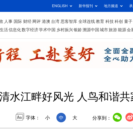
ENGLISH
新华报刊
地方频道
承
政
人事
国际
财经
网评
港澳
台湾
思客智库
全球连线
教育
科技
科创
量子
生活
信息化
数字经济
学术中国
乡村振兴
银龄
溯源中国
城市
旅游
能源
会
清水江畔好风光 人鸟和谐共
字体：
小
中
大
分享到：