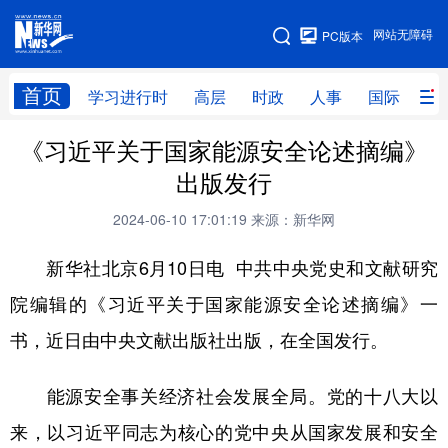
手机版
网站无障碍
PC版本
网站地图
首页
学习进行时
高层
时政
人事
国际
财
《习近平关于国家能源安全论述摘编》
学习进行时
高层
时政
人事
出版发行
国际
财经
网评
港澳
2024-06-10 17:01:19
来源：新华网
台湾
思客智库
全球连线
教育
新华社北京6月10日电 中共中央党史和文献研究
科技
科创
量子
体育
院编辑的《习近平关于国家能源安全论述摘编》一
文化
书画
健康
军事
书，近日由中央文献出版社出版，在全国发行。
访谈
视频
图片
政务
能源安全事关经济社会发展全局。党的十八大以
法律
中央文件
金融
汽车
来，以习近平同志为核心的党中央从国家发展和安全
食品
人居
信息化
数字经济