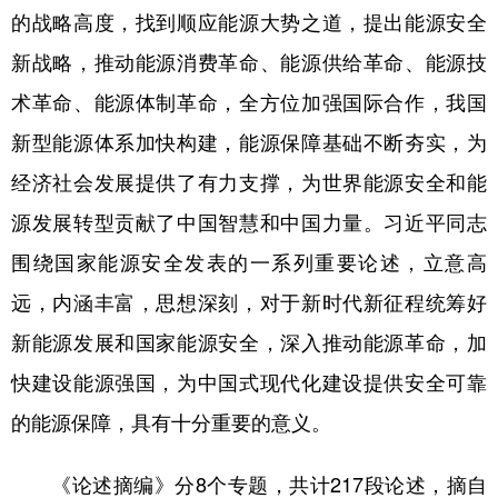
的战略高度，找到顺应能源大势之道，提出能源安全
学术中国
乡村振兴
银龄
溯源中国
新战略，推动能源消费革命、能源供给革命、能源技
城市
旅游
能源
会展
术革命、能源体制革命，全方位加强国际合作，我国
彩票
娱乐
时尚
悦读
新型能源体系加快构建，能源保障基础不断夯实，为
经济社会发展提供了有力支撑，为世界能源安全和能
公益
一带一路
亚太网
上市公司
源发展转型贡献了中国智慧和中国力量。习近平同志
文化产业
围绕国家能源安全发表的一系列重要论述，立意高
远，内涵丰富，思想深刻，对于新时代新征程统筹好
地方频道
新能源发展和国家能源安全，深入推动能源革命，加
北京
天津
河北
山西
快建设能源强国，为中国式现代化建设提供安全可靠
辽宁
吉林
上海
江苏
的能源保障，具有十分重要的意义。
浙江
安徽
福建
江西
《论述摘编》分8个专题，共计217段论述，摘自